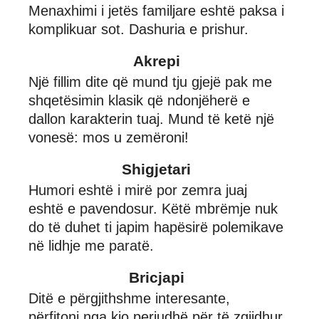
Menaxhimi i jetës familjare eshtë paksa i
komplikuar sot. Dashuria e prishur.
Akrepi
Një fillim dite që mund tju gjejë pak me
shqetësimin klasik që ndonjëherë e
dallon karakterin tuaj. Mund të ketë një
vonesë: mos u zemëroni!
Shigjetari
Humori eshtë i mirë por zemra juaj
eshtë e pavendosur. Këtë mbrëmje nuk
do të duhet ti japim hapësirë polemikave
në lidhje me paratë.
Bricjapi
Ditë e përgjithshme interesante,
përfitoni nga kjo periudhë për të zgjidhur