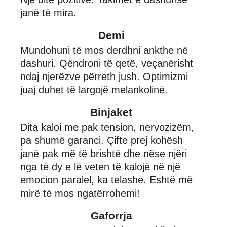
janë të mira.
Demi
Mundohuni të mos derdhni ankthe në
dashuri. Qëndroni të qetë, veçanërisht
ndaj njerëzve përreth jush. Optimizmi
juaj duhet të largojë melankolinë.
Binjaket
Dita kaloi me pak tension, nervozizëm,
pa shumë garanci. Çifte prej kohësh
janë pak më të brishtë dhe nëse njëri
nga të dy e lë veten të kalojë në një
emocion paralel, ka telashe. Eshtë më
mirë të mos ngatërrohemi!
Gaforrja