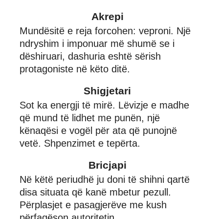
Akrepi
Mundësitë e reja forcohen: veproni. Një
ndryshim i imponuar më shumë se i
dëshiruari, dashuria eshtë sërish
protagoniste në këto ditë.
Shigjetari
Sot ka energji të mirë. Lëvizje e madhe
që mund të lidhet me punën, një
kënaqësi e vogël për ata që punojnë
vetë. Shpenzimet e tepërta.
Bricjapi
Në këtë periudhë ju doni të shihni qartë
disa situata që kanë mbetur pezull.
Përplasjet e pasagjerëve me kush
përfaqëson autoritetin.