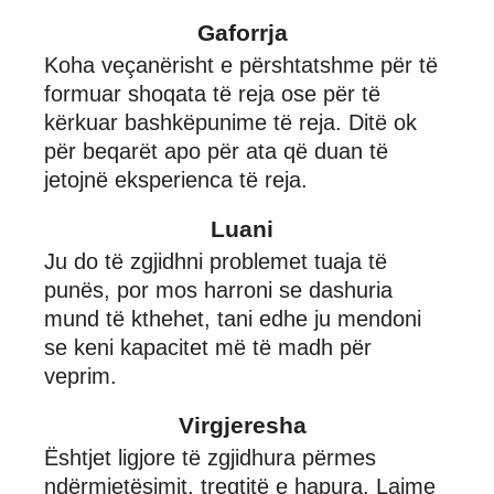
Gaforrja
Koha veçanërisht e përshtatshme për të
formuar shoqata të reja ose për të
kërkuar bashkëpunime të reja. Ditë ok
për beqarët apo për ata që duan të
jetojnë eksperienca të reja.
Luani
Ju do të zgjidhni problemet tuaja të
punës, por mos harroni se dashuria
mund të kthehet, tani edhe ju mendoni
se keni kapacitet më të madh për
veprim.
Virgjeresha
Ështjet ligjore të zgjidhura përmes
ndërmjetësimit, tregtitë e hapura. Lajme