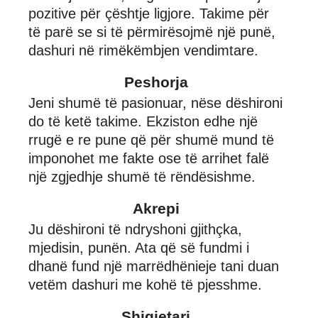
pozitive për çështje ligjore. Takime për
të parë se si të përmirësojmë një punë,
dashuri në rimëkëmbjen vendimtare.
Peshorja
Jeni shumë të pasionuar, nëse dëshironi
do të ketë takime. Ekziston edhe një
rrugë e re pune që për shumë mund të
imponohet me fakte ose të arrihet falë
një zgjedhje shumë të rëndësishme.
Akrepi
Ju dëshironi të ndryshoni gjithçka,
mjedisin, punën. Ata që së fundmi i
dhanë fund një marrëdhënieje tani duan
vetëm dashuri me kohë të pjesshme.
Shigjetari