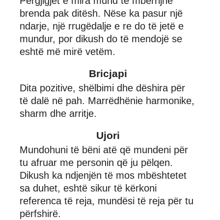
Përgjigjet e mira mund të mbërrijnë
brenda pak ditësh. Nëse ka pasur një
ndarje, një rrugëdalje e re do të jetë e
mundur, por dikush do të mendojë se
eshtë më mirë vetëm.
Bricjapi
Dita pozitive, shëlbimi dhe dëshira për
të dalë në pah. Marrëdhënie harmonike,
sharm dhe arritje.
Ujori
Mundohuni të bëni atë që mundeni për
tu afruar me personin që ju pëlqen.
Dikush ka ndjenjën të mos mbështetet
sa duhet, eshtë sikur të kërkoni
referenca të reja, mundësi të reja për tu
përfshirë.