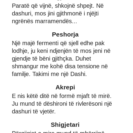
Paratë që vijnë, shkojnë shpejt. Në
dashuri, mos jini gjithmonë i njëjti
ngrënës marramendës...
Peshorja
Një majë fermenti që sjell edhe pak
lodhje, ju keni ndjenjën të mos jeni në
gjendje të bëni gjithçka. Duhet
shmangur me kohë disa tensione në
familje. Takimi me një Dashi.
Akrepi
E nis këtë ditë në formë mjaft të mirë.
Ju mund të dëshironi të rivlerësoni një
dashuri të vjetër.
Shigjetari