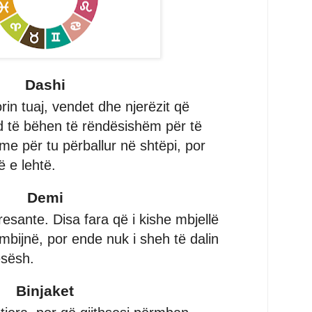
Dashi
rin tuaj, vendet dhe njerëzit që
d të bëhen të rëndësishëm për të
me për tu përballur në shtëpi, por
ë e lehtë.
Demi
eresante. Disa fara që i kishe mbjellë
mbijnë, por ende nuk i sheh të dalin
esësh.
Binjaket