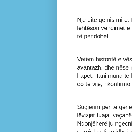
Një ditë që nis mirë.
lehtëson vendimet e
të pendohet.
Vetëm historitë e vë
avantazh, dhe nëse nj
hapet. Tani mund të 
do të vijë, rikonfirmo.
Sugjerim për të qen
lëvizjet tuaja, veçanë
Ndonjëherë ju ngecn
përpjekur ti zgjidhni a