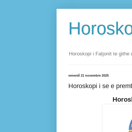
Horoskop
Horoskopi i Fatjonit te githe 
venerdì 21 novembre 2025
Horoskopi i se e prem
Horosk