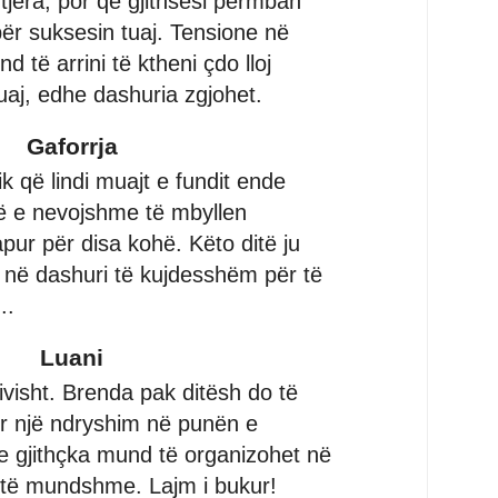
ë tjera, por që gjithsesi përmban
për suksesin tuaj. Tensione në
 të arrini të ktheni çdo lloj
uaj, edhe dashuria zgjohet.
Gaforrja
 që lindi muajt e fundit ende
 e nevojshme të mbyllen
pur për disa kohë. Këto ditë ju
 në dashuri të kujdesshëm për të
..
Luani
tivisht. Brenda pak ditësh do të
r një ndryshim në punën e
e gjithçka mund të organizohet në
të mundshme. Lajm i bukur!