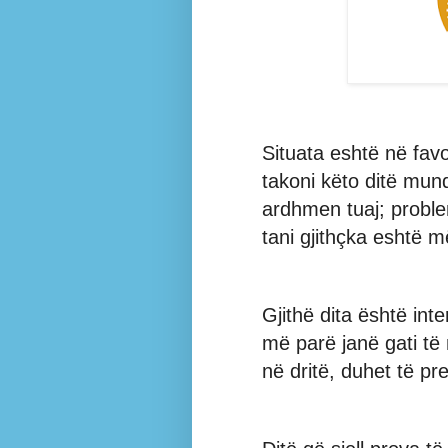
Situata eshtë në favo
takoni këto ditë mun
ardhmen tuaj; proble
tani gjithçka eshtë m
Gjithë dita është int
më parë janë gati të 
në dritë, duhet të pr