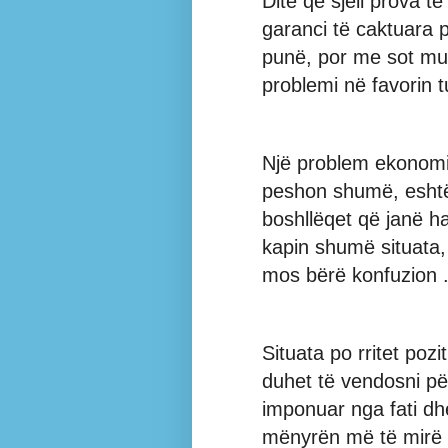
Ditë që sjell prova t
garanci të caktuara 
punë, por me sot mund
problemi në favorin t
Një problem ekonomik
peshon shumë, eshtë
boshllëqet që janë ha
kapin shumë situata,
mos bërë konfuzion .
Situata po rritet pozi
duhet të vendosni pë
imponuar nga fati dh
mënyrën më të mirë 