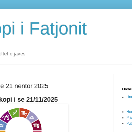
i i Fatjonit
ditet e javes
te 21 nëntor 2025
Etiche
Hor
opi i se 21/11/2025
Ho
Pri
Pub