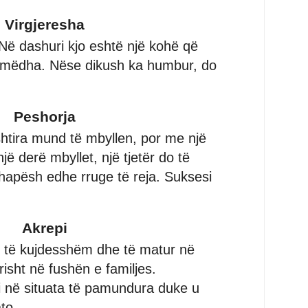
Virgjeresha
 Në dashuri kjo eshtë një kohë që
 mëdha. Nëse dikush ka humbur, do
Peshorja
shtira mund të mbyllen, por me një
ë derë mbyllet, një tjetër do të
hapësh edhe rruge të reja. Suksesi
Akrepi
ë të kujdesshëm dhe të matur në
risht në fushën e familjes.
i në situata të pamundura duke u
to ...