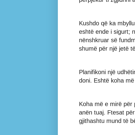
Kushdo që ka mbyllur 
eshtë ende i sigurt; 
nënshkruar së fundm
shumë për një jetë të
Planifikoni një udhë
doni. Eshtë koha më e
Koha më e mirë për p
anën tuaj. Ftesat për
gjithashtu mund të 