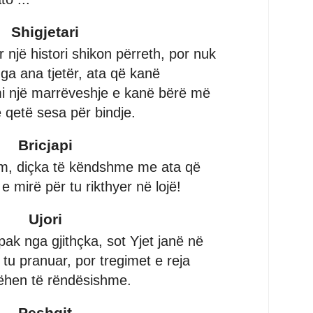
Shigjetari
një histori shikon përreth, por nuk
nga ana tjetër, ata që kanë
i një marrëveshje e kanë bërë më
 qetë sesa për bindje.
Bricjapi
tim, diçka të këndshme me ata që
 mirë për tu rikthyer në lojë!
Ujori
ak nga gjithçka, sot Yjet janë në
 tu pranuar, por tregimet e reja
bëhen të rëndësishme.
Peshqit