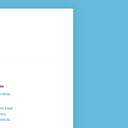
tte
oskopi
me page
vacy
blicità