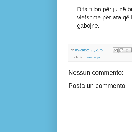
Dita fillon për ju në
vlefshme për ata që k
gabojnë.
on
novembre 21, 2025
Etichette:
Horoskopi
Nessun commento:
Posta un commento