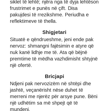
siklet të lehtë; njëra nga të dyja lehtëson
frustrimet e punës në çift. Disa
pakujdesi të rrezikshme. Periudha e
reflektimeve të thella.
Shigjetari
Situatë e qëndrueshme, jeni ende pak
nervoz: shmangni fajësimin e atyre që
nuk kanë lidhje me të. Ata që bëjnë
premtime të mëdha vazhdimisht shtyjnë
një ofertë.
Bricjapi
Ndjeni pak nervozizëm në shtëpi dhe
jashtë, veçanërisht nëse duhet të
merreni me njerëz për arsye pune. Bëni
një udhëtim sa më shpejt që të
mundeni.