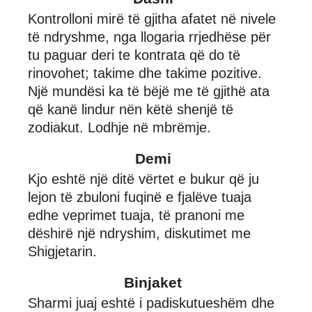
Kontrolloni mirë të gjitha afatet në nivele
të ndryshme, nga llogaria rrjedhëse për
tu paguar deri te kontrata që do të
rinovohet; takime dhe takime pozitive.
Një mundësi ka të bëjë me të gjithë ata
që kanë lindur nën këtë shenjë të
zodiakut. Lodhje në mbrëmje.
Demi
Kjo eshtë një ditë vërtet e bukur që ju
lejon të zbuloni fuqinë e fjalëve tuaja
edhe veprimet tuaja, të pranoni me
dëshirë një ndryshim, diskutimet me
Shigjetarin.
Binjaket
Sharmi juaj eshtë i padiskutueshëm dhe