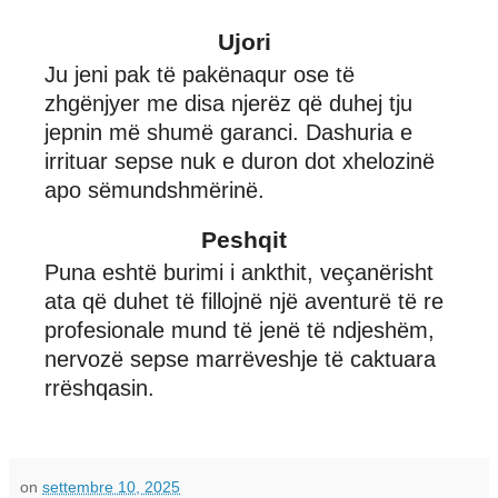
Ujori
Ju jeni pak të pakënaqur ose të
zhgënjyer me disa njerëz që duhej tju
jepnin më shumë garanci. Dashuria e
irrituar sepse nuk e duron dot xhelozinë
apo sëmundshmërinë.
Peshqit
Puna eshtë burimi i ankthit, veçanërisht
ata që duhet të fillojnë një aventurë të re
profesionale mund të jenë të ndjeshëm,
nervozë sepse marrëveshje të caktuara
rrëshqasin.
on
settembre 10, 2025