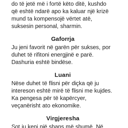
do të jetë më i fortë këto ditë, kushdo
që eshtë ndarë apo ka kaluar një krizë
mund ta kompensojë vërtet atë,
suksesin personal, sharmin.
Gaforrja
Ju jeni favorit në garën për sukses, por
duhet të rifitoni energjinë e parë.
Dashuria eshtë bindëse.
Luani
Nëse duhet të flisni për diçka që ju
intereson eshtë mirë të flisni me kujdes.
Ka pengesa për të kapërcyer,
veçanërisht ato ekonomike.
Virgjeresha
Sot ju keni një shans më shumë. Në