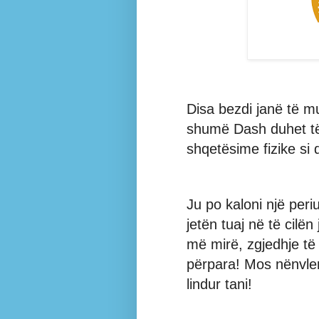
Disa bezdi janë të 
shumë Dash duhet të r
shqetësime fizike si
Ju po kaloni një pe
jetën tuaj në të cilë
më mirë, zgjedhje të 
përpara! Mos nënvler
lindur tani!