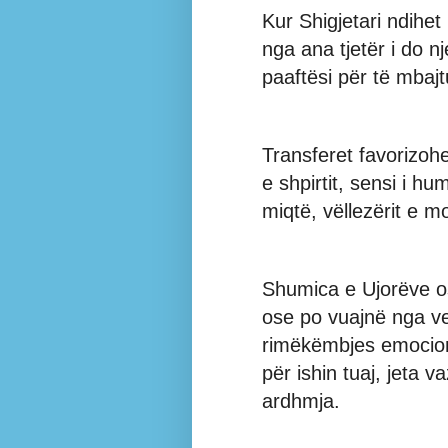
Kur Shigjetari ndihet 
nga ana tjetër i do n
paaftësi për të mbajt
Transferet favorizoh
e shpirtit, sensi i h
miqtë, vëllezërit e m
Shumica e Ujorëve os
ose po vuajnë nga vet
rimëkëmbjes emocio
për ishin tuaj, jeta 
ardhmja.