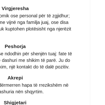
Virgjeresha
mik ose personal për të zgjidhur;
e vijnë nga familja juaj, ose disa
uk kuptohen plotësisht nga njerëzit
Peshorja
se ndodhin për shenjën tuaj: fate të
e dashuri me shikim të parë. Ju do
im, një kontakt do të dalë pozitiv.
Akrepi
ndërmerren hapa të rrezikshëm në
Dashuria nën shqyrtim.
Shigjetari