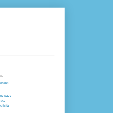
tte
oskopi
me page
vacy
blicità