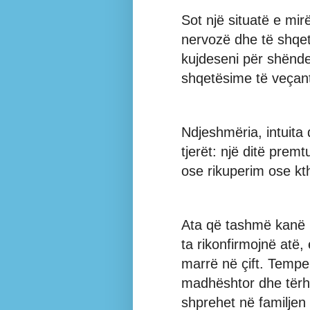
Sot një situatë e mir
nervozë dhe të shqet
kujdeseni për shënde
shqetësime të veçant
Ndjeshmëria, intuita 
tjerët: një ditë premt
ose rikuperim ose kt
Ata që tashmë kanë 
ta rikonfirmojnë atë
marrë në çift. Temper
madhështor dhe tërh
shprehet në familjen