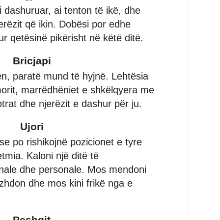
i dashuruar, ai tenton të ikë, dhe
jerëzit që ikin. Dobësi por edhe
ur qetësinë pikërisht në këtë ditë.
Bricjapi
en, paratë mund të hyjnë. Lehtësia
umorit, marrëdhëniet e shkëlqyera me
otrat dhe njerëzit e dashur për ju.
Ujori
e po rishikojnë pozicionet e tyre
mia. Kaloni një ditë të
nale dhe personale. Mos mendoni
vazhdon dhe mos kini frikë nga e
Peshqit