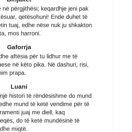
ë në përgjithësi; keqardhje jeni pak
ësuar, qetësohuni! Ende duhet të
tin tuaj, edhe nëse nuk ju shkakton
a, mos harroni.
Gaforrja
dhe aftësia për tu lidhur me të
uese në këto pika. Në dashuri, risi,
him prapa.
Luani
një histori të rëndësishme do mund
, edhe mund të ketë vendime për të
amenti juaj me diell, kaq
eqës, do të ketë mundësinë të
 dhe miqtë.