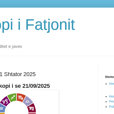
i i Fatjonit
ditet e javes
21 Shtator 2025
Etiche
Hor
opi i se 21/09/2025
Ho
Pri
Pub