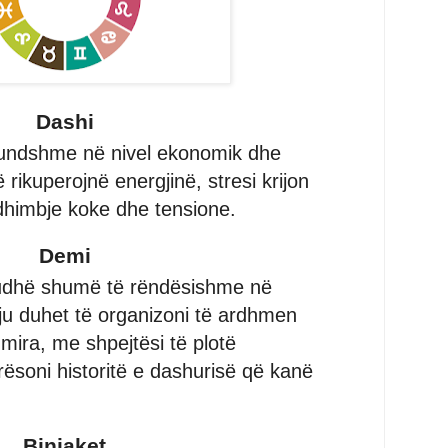
Dashi
mundshme në nivel ekonomik dhe
ikuperojnë energjinë, stresi krijon
 dhimbje koke dhe tensione.
Demi
riudhë shumë të rëndësishme në
n ju duhet të organizoni të ardhmen
mira, me shpejtësi të plotë
ësoni historitë e dashurisë që kanë
Binjaket