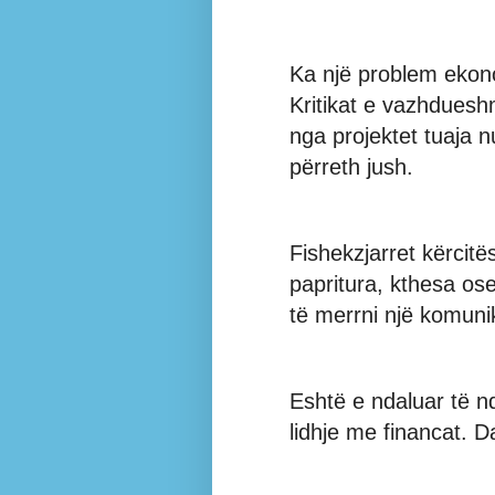
Ka një problem ekono
Kritikat e vazhdueshm
nga projektet tuaja n
përreth jush.
Fishekzjarret kërcitë
papritura, kthesa os
të merrni një komunik
Eshtë e ndaluar të 
lidhje me financat. 