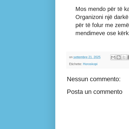
Mos mendo për të ka
Organizoni një darkë
për të folur me zemë
mendimeve ose kërke
on
settembre 21, 2025
Etichette:
Horoskopi
Nessun commento:
Posta un commento