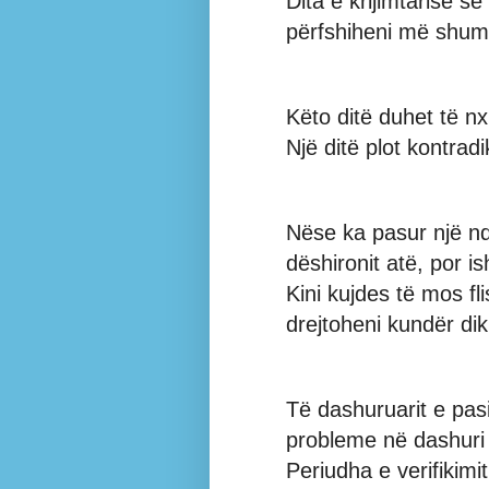
Dita e krijimtarisë s
përfshiheni më shumë
Këto ditë duhet të nx
Një ditë plot kontradi
Nëse ka pasur një nd
dëshironit atë, por i
Kini kujdes të mos f
drejtoheni kundër diku
Të dashuruarit e pas
probleme në dashuri 
Periudha e verifikimi