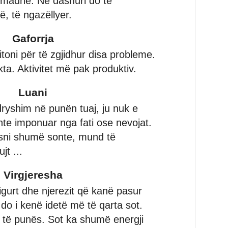
ë madhe. Në dashuri do të
, të ngazëllyer.
Gaforrja
itoni për të zgjidhur disa probleme.
kta. Aktivitet më pak produktiv.
Luani
ryshim në punën tuaj, ju nuk e
shte imponuar nga fati ose nevojat.
lisni shumë sonte, mund të
jt ...
Virgjeresha
igurt dhe njerezit që kanë pasur
do i kenë idetë më të qarta sot.
t të punës. Sot ka shumë energji