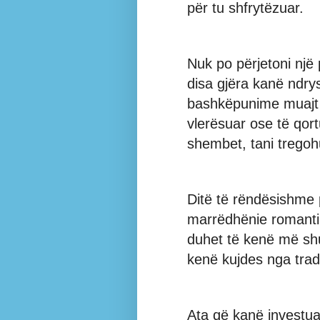
për tu shfrytëzuar.
Nuk po përjetoni një 
disa gjëra kanë ndry
bashkëpunime muajt e
vlerësuar ose të qort
shembet, tani tregoh
Ditë të rëndësishme p
marrëdhënie romantik
duhet të kenë më shu
kenë kujdes nga tradh
Ata që kanë investuar