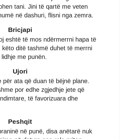
hen tani. Jini të qartë me veten
umë në dashuri, flisni nga zemra.
Bricjapi
koj eshtë të mos ndërmerrni hapa të
, këto ditë tashmë duhet të merrni
ë lidhje me punën.
Ujori
e për ata që duan të bëjnë plane.
shme por edhe zgjedhje jete që
endimtare, të favorizuara dhe
Peshqit
raninë në punë, disa anëtarë nuk