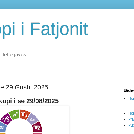
i i Fatjonit
ditet e javes
te 29 Gusht 2025
Etiche
Hor
opi i se 29/08/2025
Ho
Pri
Pub