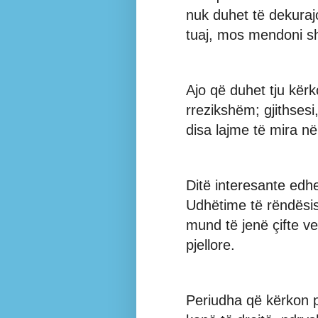
nuk duhet të dekurajo
tuaj, mos mendoni sh
Ajo që duhet tju kër
rrezikshëm; gjithsesi
disa lajme të mira n
Ditë interesante edh
Udhëtime të rëndësi
mund të jenë çifte v
pjellore.
Periudha që kërkon p