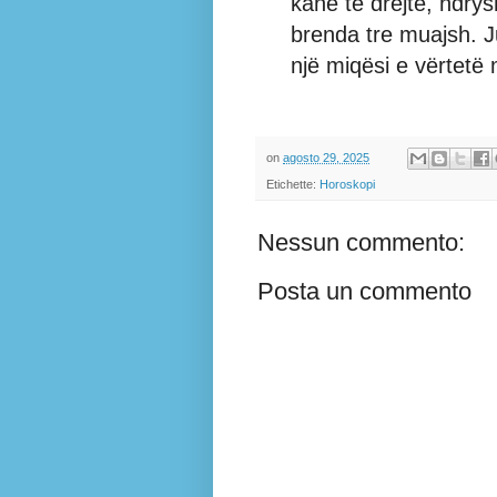
kanë të drejtë, ndrys
brenda tre muajsh. J
një miqësi e vërtetë 
on
agosto 29, 2025
Etichette:
Horoskopi
Nessun commento:
Posta un commento