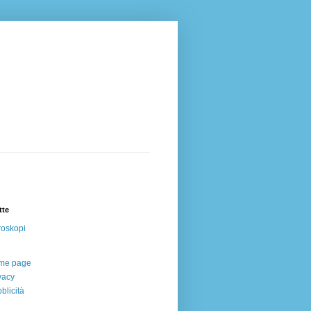
tte
oskopi
me page
vacy
blicità