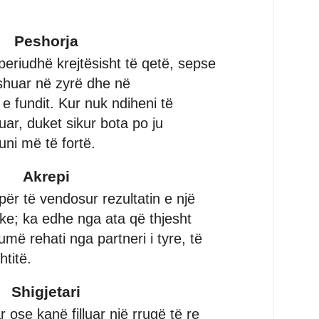
Peshorja
periudhë krejtësisht të qetë, sepse
shuar në zyrë dhe në
 fundit. Kur nuk ndiheni të
uar, duket sikur bota po ju
uni më të fortë.
Akrepi
ër të vendosur rezultatin e një
e; ka edhe nga ata që thjesht
më rehati nga partneri i tyre, të
titë.
Shigjetari
 ose kanë filluar një rrugë të re