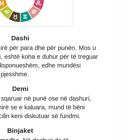
Dashi
mirë për para dhe për punën. Mos u
, eshtë koha e duhur për të treguar
disponueshëm, edhe mundësi
 pjesshme.
Demi
 sqaruar në punë ose në dashuri,
mirë se e kaluara, mund të bëni
ilin keni diskutuar së fundmi.
Binjaket