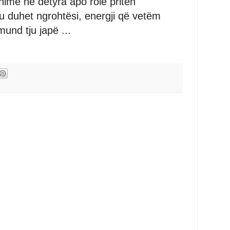
hime në detyra apo role priten
u duhet ngrohtësi, energji që vetëm
mund tju japë ...