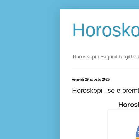
Horoskop
Horoskopi i Fatjonit te githe 
venerdì 29 agosto 2025
Horoskopi i se e prem
Horosk