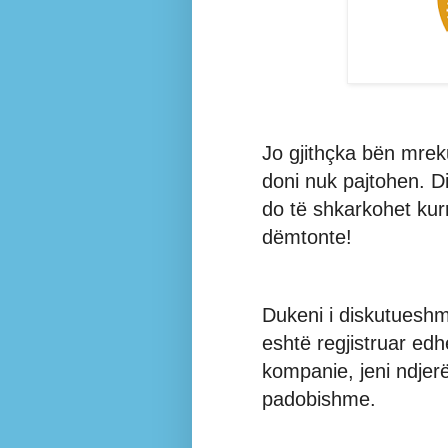
Jo gjithçka bën mreku
doni nuk pajtohen. D
do të shkarkohet kur
dëmtonte!
Dukeni i diskutueshm
eshtë regjistruar edhe
kompanie, jeni ndjerë
padobishme.