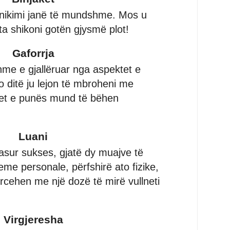
unikimi janë të mundshme. Mos u
ta shikoni gotën gjysmë plot!
Gaforrja
me e gjallëruar nga aspektet e
o ditë ju lejon të mbroheni me
et e punës mund të bëhen
Luani
asur sukses, gjatë dy muajve të
eme personale, përfshirë ato fizike,
ërcehen me një dozë të mirë vullneti
Virgjeresha