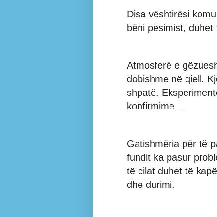
Disa vështirësi kom
bëni pesimist, duhet 
Atmosferë e gëzuesh
dobishme në qiell. Kj
shpatë. Eksperiment
konfirmime ...
Gatishmëria për të p
fundit ka pasur probl
të cilat duhet të kap
dhe durimi.