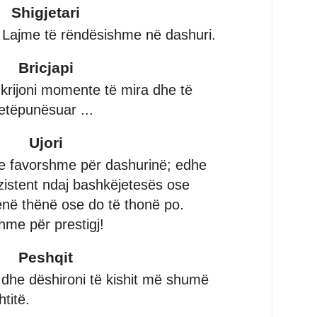
Shigjetari
Lajme të rëndësishme në dashuri.
Bricjapi
 krijoni momente të mira dhe të
etëpunësuar ...
Ujori
 e favorshme për dashurinë; edhe
zistent ndaj bashkëjetesës ose
në thënë ose do të thonë po.
hme për prestigj!
Peshqit
dhe dëshironi të kishit më shumë
titë.