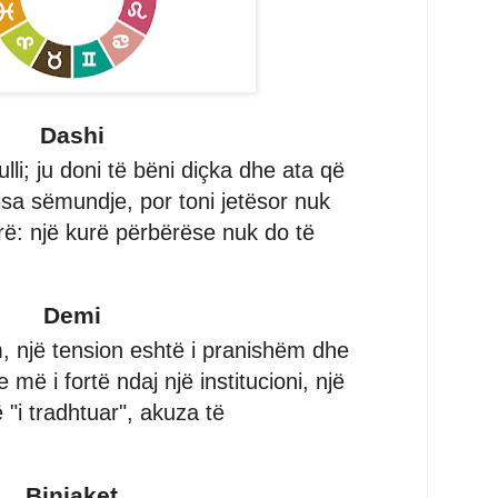
Dashi
lli; ju doni të bëni diçka dhe ata që
isa sëmundje, por toni jetësor nuk
rë: një kurë përbërëse nuk do të
Demi
, një tension eshtë i pranishëm dhe
 më i fortë ndaj një institucioni, një
 "i tradhtuar", akuza të
Binjaket