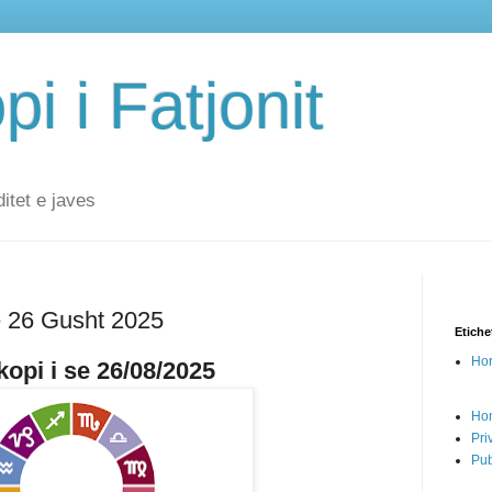
i i Fatjonit
ditet e javes
ë 26 Gusht 2025
Etiche
Hor
opi i se 26/08/2025
Ho
Pri
Pub