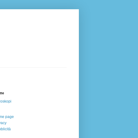
tte
oskopi
me page
vacy
blicità