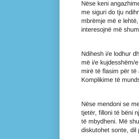
Nëse keni angazhime 
me siguri do tju ndih
mbrëmje më e lehtë,
interesojnë më shum
Ndihesh i/e lodhur d
më i/e kujdesshëm/e 
mirë të flasim për t
Komplikime të munds
Nëse mendoni se mer
tjetër, filloni të bën
të mbydheni. Më shu
diskutohet sonte, dil