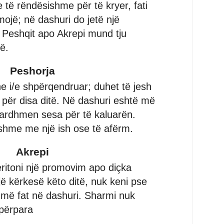
të rëndësishme për të kryer, fati
mojë; në dashuri do jetë një
 Peshqit apo Akrepi mund tju
ë.
Peshorja
he i/e shpërqendruar; duhet të jesh
për disa ditë. Në dashuri eshtë më
ë ardhmen sesa për të kaluarën.
hme me një ish ose të afërm.
Akrepi
itoni një promovim apo diçka
i një kërkesë këto ditë, nuk keni pse
më fat në dashuri. Sharmi nuk
 përpara