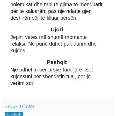
polemikat dhe mbi të gjitha të menduarit
për të kaluarën; pas një ndarje gjen
dëshirën për të filluar përsëri.
Ujori
Jepini vetes më shumë momente
relaksi. Në punë duhet pak durim dhe
kujdes.
Peshqit
Një udhëtim për arsye familjare. Sot
kujdesuni për shendetin tuaj, por jo
vetëm sot!
on
luglio 17, 2025
Condividi