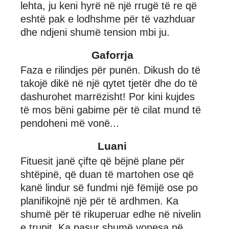
lehta, ju keni hyrë në një rrugë të re që
eshtë pak e lodhshme për të vazhduar
dhe ndjeni shumë tension mbi ju.
Gaforrja
Faza e rilindjes për punën. Dikush do të
takojë dikë në një qytet tjetër dhe do të
dashurohet marrëzisht! Por kini kujdes
të mos bëni gabime për të cilat mund të
pendoheni më vonë...
Luani
Fituesit janë çifte që bëjnë plane për
shtëpinë, që duan të martohen ose që
kanë lindur së fundmi një fëmijë ose po
planifikojnë një për të ardhmen. Ka
shumë për të rikuperuar edhe në nivelin
e trupit. Ka pasur shumë vonesa në