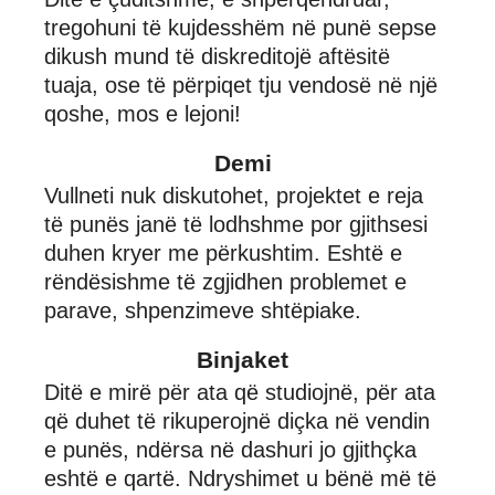
tregohuni të kujdesshëm në punë sepse
dikush mund të diskreditojë aftësitë
tuaja, ose të përpiqet tju vendosë në një
qoshe, mos e lejoni!
Demi
Vullneti nuk diskutohet, projektet e reja
të punës janë të lodhshme por gjithsesi
duhen kryer me përkushtim. Eshtë e
rëndësishme të zgjidhen problemet e
parave, shpenzimeve shtëpiake.
Binjaket
Ditë e mirë për ata që studiojnë, për ata
që duhet të rikuperojnë diçka në vendin
e punës, ndërsa në dashuri jo gjithçka
eshtë e qartë. Ndryshimet u bënë më të