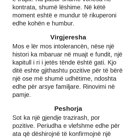
kontrata, shumë lëshime. Në këtë
moment eshtë e mundur të rikuperoni
edhe kohën e humbur.
Virgjeresha
Mos e lër mos intolerancën, nëse një
histori ka mbaruar në muajt e fundit, një
kapitull i ri i jetës tënde është gati. Kjo
ditë eshte gjithashtu pozitive për të bërë
një ose më shumë udhëtime, ndoshta
edhe për arsye familjare. Rinovimi në
pamje.
Peshorja
Sot ka një gjendje trazirash, por
pozitive. Periudha e vlefshme edhe për
ata që dëshirojnë të konfirmojnë një