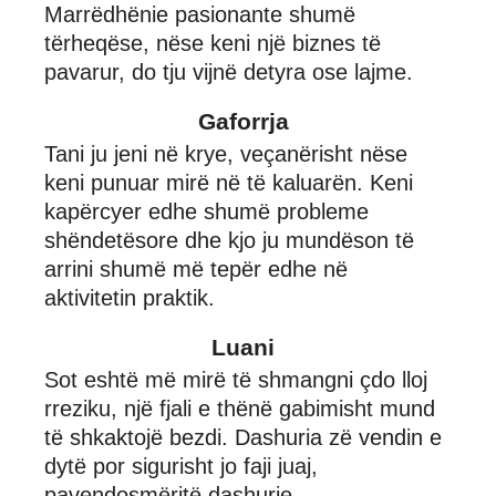
Marrëdhënie pasionante shumë
tërheqëse, nëse keni një biznes të
pavarur, do tju vijnë detyra ose lajme.
Gaforrja
Tani ju jeni në krye, veçanërisht nëse
keni punuar mirë në të kaluarën. Keni
kapërcyer edhe shumë probleme
shëndetësore dhe kjo ju mundëson të
arrini shumë më tepër edhe në
aktivitetin praktik.
Luani
Sot eshtë më mirë të shmangni çdo lloj
rreziku, një fjali e thënë gabimisht mund
të shkaktojë bezdi. Dashuria zë vendin e
dytë por sigurisht jo faji juaj,
pavendosmëritë dashurie.