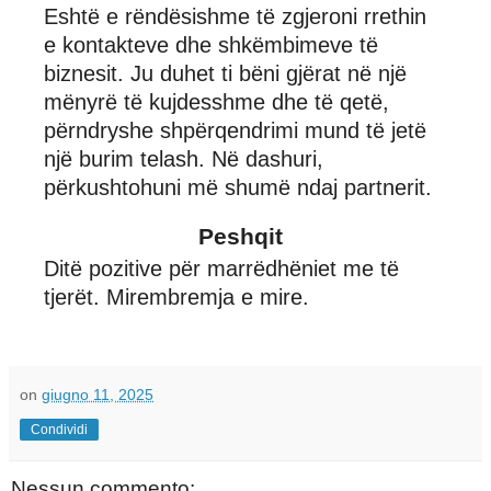
Eshtë e rëndësishme të zgjeroni rrethin
e kontakteve dhe shkëmbimeve të
biznesit. Ju duhet ti bëni gjërat në një
mënyrë të kujdesshme dhe të qetë,
përndryshe shpërqendrimi mund të jetë
një burim telash. Në dashuri,
përkushtohuni më shumë ndaj partnerit.
Peshqit
Ditë pozitive për marrëdhëniet me të
tjerët. Mirembremja e mire.
on
giugno 11, 2025
Condividi
Nessun commento: