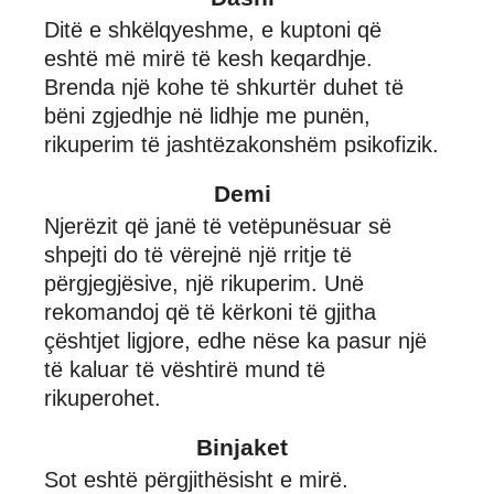
Ditë e shkëlqyeshme, e kuptoni që
eshtë më mirë të kesh keqardhje.
Brenda një kohe të shkurtër duhet të
bëni zgjedhje në lidhje me punën,
rikuperim të jashtëzakonshëm psikofizik.
Demi
Njerëzit që janë të vetëpunësuar së
shpejti do të vërejnë një rritje të
përgjegjësive, një rikuperim. Unë
rekomandoj që të kërkoni të gjitha
çështjet ligjore, edhe nëse ka pasur një
të kaluar të vështirë mund të
rikuperohet.
Binjaket
Sot eshtë përgjithësisht e mirë.