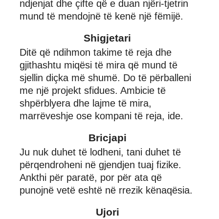
ndjenjat dhe çifte që e duan njëri-tjetrin
mund të mendojnë të kenë një fëmijë.
Shigjetari
Ditë që ndihmon takime të reja dhe
gjithashtu miqësi të mira që mund të
sjellin diçka më shumë. Do të përballeni
me një projekt sfidues. Ambicie të
shpërblyera dhe lajme të mira,
marrëveshje ose kompani të reja, ide.
Bricjapi
Ju nuk duhet të lodheni, tani duhet të
përqendroheni në gjendjen tuaj fizike.
Ankthi për paratë, por për ata që
punojnë vetë eshtë në rrezik kënaqësia.
Ujori