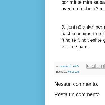
por më të mira se sa
aventurë duhet të mer
Ju jeni në ankth për n
bashkëpunime të reja
fund të fundit eshtë 
vetën e parë.
on
maggio 07, 2025
Etichette:
Horoskopi
Nessun commento:
Posta un commento