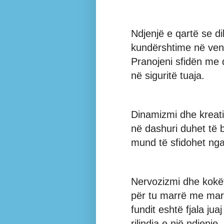
Ndjenjë e qartë se di
kundërshtime në vend
Pranojeni sfidën me 
në siguritë tuaja.
Dinamizmi dhe kreat
në dashuri duhet të bë
mund të sfidohet nga 
Nervozizmi dhe kokë
për tu marrë me mar
fundit eshtë fjala ju
rilindja e një ndjen