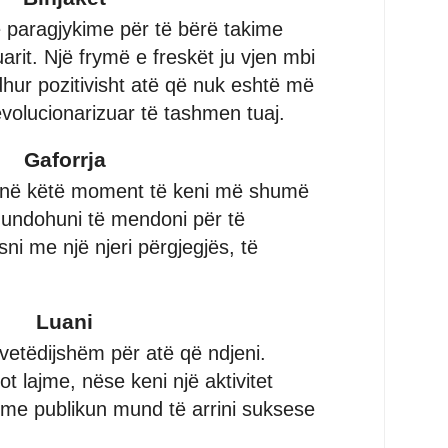
ë paragjykime për të bërë takime
uarit. Një frymë e freskët ju vjen mbi
dhur pozitivisht atë që nuk eshtë më
evolucionarizuar të tashmen tuaj.
Gaforrja
 në këtë moment të keni më shumë
Mundohuni të mendoni për të
sni me një njeri përgjegjës, të
Luani
 vetëdijshëm për atë që ndjeni.
ot lajme, nëse keni një aktivitet
 me publikun mund të arrini suksese