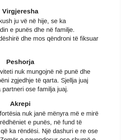
Virgjeresha
kush ju vë në hije, se ka
in e punës dhe në familje.
dëshirë dhe mos qëndroni të fiksuar
Peshorja
iviteti nuk mungojnë në punë dhe
ni zgjedhje të qarta. Sjellja juaj
partneri ose familja juaj.
Akrepi
fortësia nuk janë mënyra më e mirë
rëdhëniet e punës, në fund të
aj që ka rëndësi. Një dashuri e re ose
je. Zemër e pavendosur ose shumë e