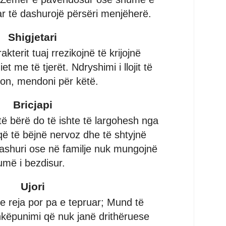
uar të dashurojë përsëri menjëherë.
Shigjetari
kterit tuaj rrezikojnë të krijojnë
t me të tjerët. Ndryshimi i llojit të
mon, mendoni për këtë.
Bricjapi
të bërë do të ishte të largohesh nga
 që të bëjnë nervoz dhe të shtyjnë
 dashuri ose në familje nuk mungojnë
humë i bezdisur.
Ujori
e reja por pa e tepruar; Mund të
këpunimi që nuk janë drithëruese