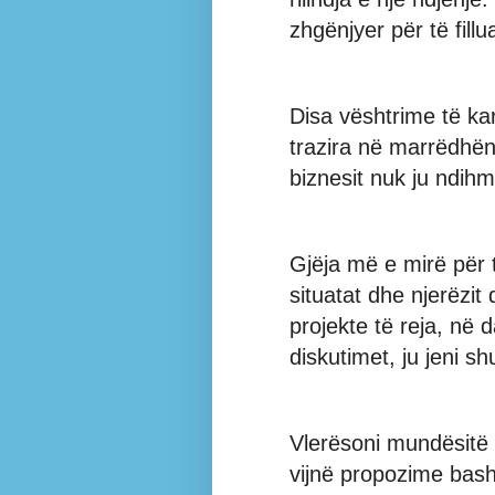
zhgënjyer për të fill
Disa vështrime të kara
trazira në marrëdhënie
biznesit nuk ju ndih
Gjëja më e mirë për 
situatat dhe njerëzit
projekte të reja, në
diskutimet, ju jeni s
Vlerësoni mundësitë 
vijnë propozime bash