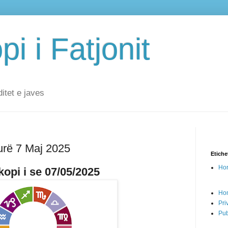
i i Fatjonit
ditet e javes
urë 7 Maj 2025
Etiche
Hor
opi i se 07/05/2025
Ho
Pri
Pub