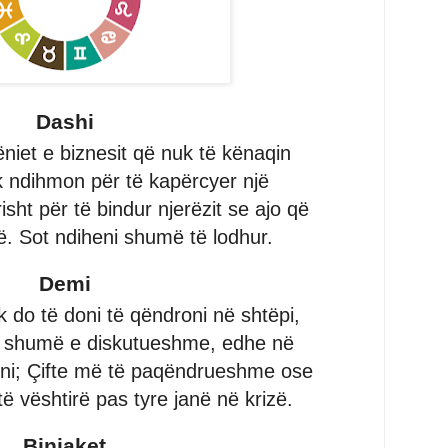
Dashi
niet e biznesit që nuk të kënaqin
 ndihmon për të kapërcyer një
ht për të bindur njerëzit se ajo që
ë. Sot ndiheni shumë të lodhur.
Demi
 do të doni të qëndroni në shtëpi,
ni shumë e diskutueshme, edhe në
hni; Çifte më të paqëndrueshme ose
të vështirë pas tyre janë në krizë.
Binjaket