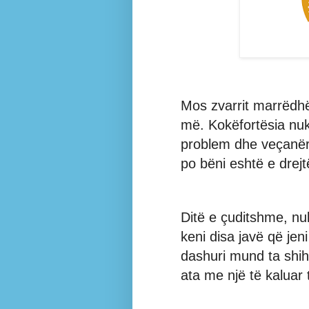
Mos zvarrit marrëdhë
më. Kokëfortësia nuk
problem dhe veçanëris
po bëni eshtë e drejt
Ditë e çuditshme, nuk
keni disa javë që je
dashuri mund ta shi
ata me një të kaluar 