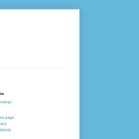
tte
oskopi
me page
vacy
blicità