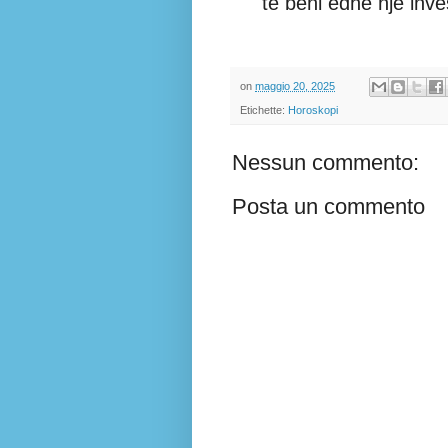
të bëni edhe një inve
on
maggio 20, 2025
Etichette:
Horoskopi
Nessun commento:
Posta un commento