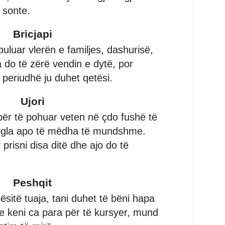
i sonte.
Bricjapi
uluar vlerën e familjes, dashurisë,
do të zërë vendin e dytë, por
periudhë ju duhet qetësi.
Ujori
ër të pohuar veten në çdo fushë të
ë vogla apo të mëdha të mundshme.
 prisni disa ditë dhe ajo do të
Peshqit
ftësitë tuaja, tani duhet të bëni hapa
 keni ca para për të kursyer, mund