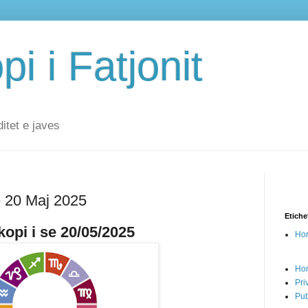
i i Fatjonit
ditet e javes
ë 20 Maj 2025
Etiche
opi i se 20/05/2025
Hor
Ho
Pri
Pub