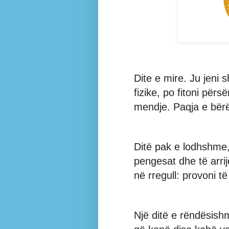
Dite e mire. Ju jeni
fizike, po fitoni përs
mendje. Paqja e bërë
Ditë pak e lodhshme,
pengesat dhe të arrijë
në rregull: provoni t
Një ditë e rëndësishm