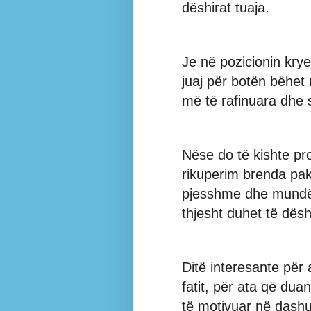
dëshirat tuaja.
Je në pozicionin kry
juaj për botën bëhet 
më të rafinuara dhe s
Nëse do të kishte pro
rikuperim brenda pa
pjesshme dhe mundës
thjesht duhet të dësh
Ditë interesante për 
fatit, për ata që dua
të motivuar në dashur