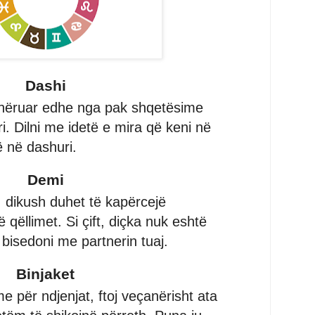
Dashi
 shëruar edhe nga pak shqetësime
ëri. Dilni me idetë e mira që keni në
 në dashuri.
Demi
 dikush duhet të kapërcejë
 qëllimet. Si çift, diçka nuk eshtë
ë bisedoni me partnerin tuaj.
Binjaket
e për ndjenjat, ftoj veçanërisht ata