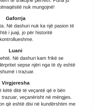
tëm të shikojnë përreth. Puna ju
 kënaqësitë nuk mungojnë!
Gaforrja
a. Në dashuri nuk ka një pasion të
ë i juaji, jo për historitë
kontrollueshme.
Luani
lehtë. Në dashuri kam frikë se
dërpritet sepse njëri nga të dy eshtë
shumë i trazuar.
Virgjeresha
 këtë ditë të veçantë që e bën
ë trazuar, veçanërisht në mëngjes.
ion që eshtë disi në kundërshtim me