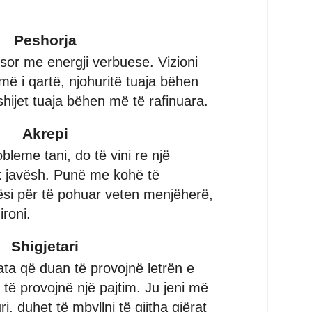
Peshorja
esor me energji verbuese. Vizioni
më i qartë, njohuritë tuaja bëhen
hijet tuaja bëhen më të rafinuara.
Akrepi
bleme tani, do të vini re një
k javësh. Punë me kohë të
i për të pohuar veten menjëherë,
ironi.
Shigjetari
ata që duan të provojnë letrën e
n të provojnë një pajtim. Ju jeni më
i, duhet të mbyllni të gjitha gjërat