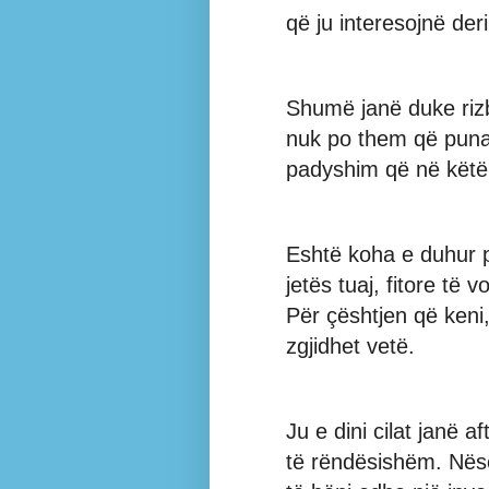
që ju interesojnë der
Shumë janë duke rizb
nuk po them që puna 
padyshim që në këtë 
Eshtë koha e duhur p
jetës tuaj, fitore t
Për çështjen që keni,
zgjidhet vetë.
Ju e dini cilat janë a
të rëndësishëm. Nëse