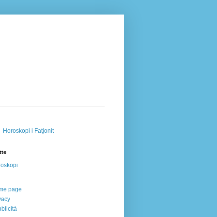
Horoskopi i Fatjonit
tte
oskopi
me page
vacy
blicità