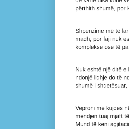
që kanë disa kohë ve
përthith shumë, por
Shpenzime më të lart
madh, por faji nuk esht
komplekse ose të pa
Nuk eshtë një ditë e 
ndonjë lidhje do të n
shumë i shqetësuar, 
Veproni me kujdes në
mendjen tuaj mjaft t
Mund të keni agjitac