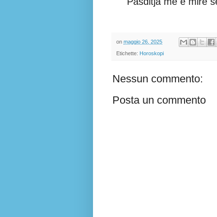
Pasditja më e mirë s
on
maggio 26, 2025
Etichette:
Horoskopi
Nessun commento:
Posta un commento