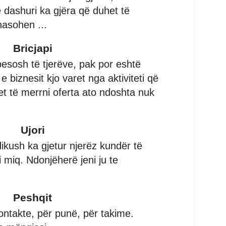
ë dashuri ka gjëra që duhet të
asohen ...
Bricjapi
besosh të tjerëve, pak por eshtë
 biznesit kjo varet nga aktiviteti që
et të merrni oferta ato ndoshta nuk
Ujori
ikush ka gjetur njerëz kundër të
i miq. Ndonjëherë jeni ju te
Peshqit
ontakte, për punë, për takime.