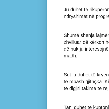
Ju duhet të rikupero
ndryshimet në progr
Shumë shenja lajmëro
zhvilluar që kërkon 
që nuk ju interesojnë 
madh.
Sot ju duhet të krye
të mbash gjithçka. K
të digjni takime të rej
Tani duhet të kuptoni