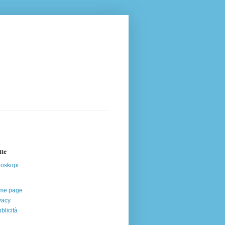
tte
oskopi
me page
vacy
blicità