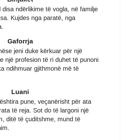
l disa ndërlikime të vogla, në familje
sa. Kujdes nga paratë, nga
a.
Gaforrja
nëse jeni duke kërkuar për një
e një profesion të ri duhet të punoni
 ka ndihmuar gjithmonë më të
Luani
shtira pune, veçanërisht për ata
rata të reja. Sot do të largoni një
, ditë të çuditshme, mund të
him.