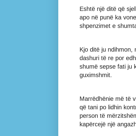
Eshtë një ditë që sjel
apo në punë ka vone
shpenzimet e shumt
Kjo ditë ju ndihmon, 
dashuri të re por edh
shumë sepse fati ju
guximshmit.
Marrëdhënie më të vë
që tani po lidhin kont
person të mërzitshëm
kapërcejë një angaz