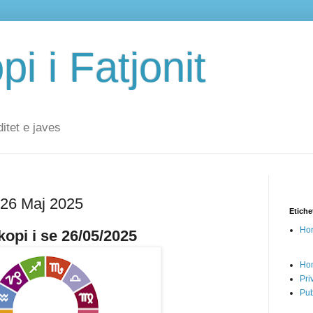
i i Fatjonit
ditet e javes
 26 Maj 2025
Etiche
Hor
opi i se 26/05/2025
Ho
Pri
Pub