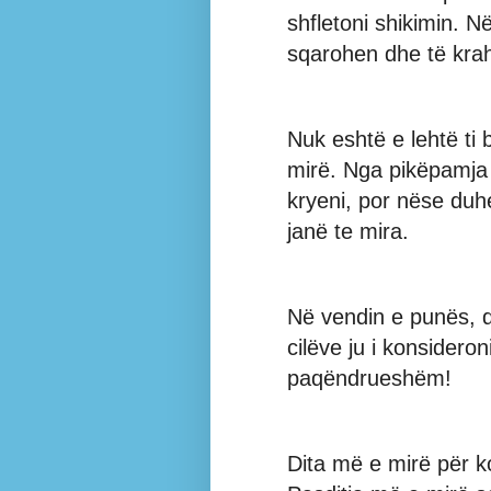
shfletoni shikimin. N
sqarohen dhe të krah
Nuk eshtë e lehtë ti 
mirë. Nga pikëpamja e
kryeni, por nëse duh
janë te mira.
Në vendin e punës, d
cilëve ju i konsideron
paqëndrueshëm!
Dita më e mirë për k