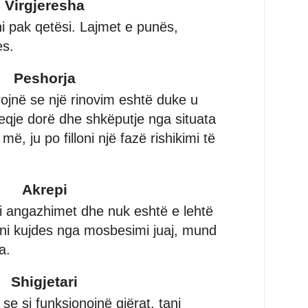
Virgjeresha
ni pak qetësi. Lajmet e punës,
es.
Peshorja
jnë se një rinovim eshtë duke u
heqje dorë dhe shkëputje nga situata
më, ju po filloni një fazë rishikimi të
Akrepi
ni angazhimet dhe nuk eshtë e lehtë
ini kujdes nga mosbesimi juaj, mund
a.
Shigjetari
 se si funksionojnë gjërat, tani