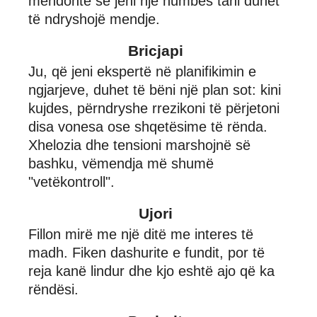
mendonte se jeni një humbës tani duhet
të ndryshojë mendje.
Bricjapi
Ju, që jeni ekspertë në planifikimin e
ngjarjeve, duhet të bëni një plan sot: kini
kujdes, përndryshe rrezikoni të përjetoni
disa vonesa ose shqetësime të rënda.
Xhelozia dhe tensioni marshojnë së
bashku, vëmendja më shumë
"vetëkontroll".
Ujori
Fillon mirë me një ditë me interes të
madh. Fiken dashurite e fundit, por të
reja kanë lindur dhe kjo eshtë ajo që ka
rëndësi.