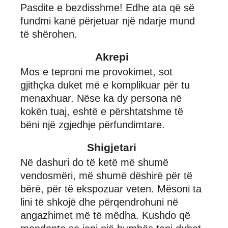
Pasdite e bezdisshme! Edhe ata që së
fundmi kanë përjetuar një ndarje mund
të shërohen.
Akrepi
Mos e teproni me provokimet, sot
gjithçka duket më e komplikuar për tu
menaxhuar. Nëse ka dy persona në
kokën tuaj, eshtë e përshtatshme të
bëni një zgjedhje përfundimtare.
Shigjetari
Në dashuri do të ketë më shumë
vendosmëri, më shumë dëshirë për të
bërë, për të ekspozuar veten. Mësoni ta
lini të shkojë dhe përqendrohuni në
angazhimet më të mëdha. Kushdo që