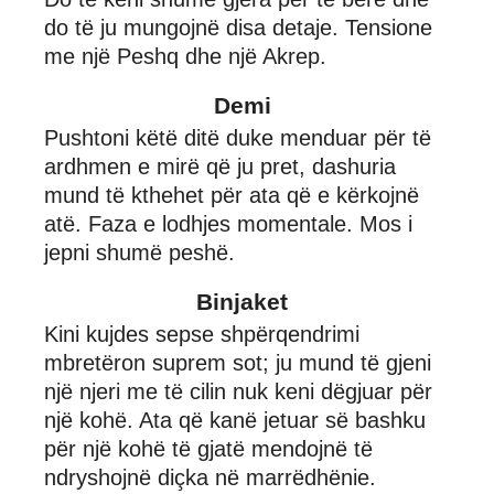
do të ju mungojnë disa detaje. Tensione
me një Peshq dhe një Akrep.
Demi
Pushtoni këtë ditë duke menduar për të
ardhmen e mirë që ju pret, dashuria
mund të kthehet për ata që e kërkojnë
atë. Faza e lodhjes momentale. Mos i
jepni shumë peshë.
Binjaket
Kini kujdes sepse shpërqendrimi
mbretëron suprem sot; ju mund të gjeni
një njeri me të cilin nuk keni dëgjuar për
një kohë. Ata që kanë jetuar së bashku
për një kohë të gjatë mendojnë të
ndryshojnë diçka në marrëdhënie.