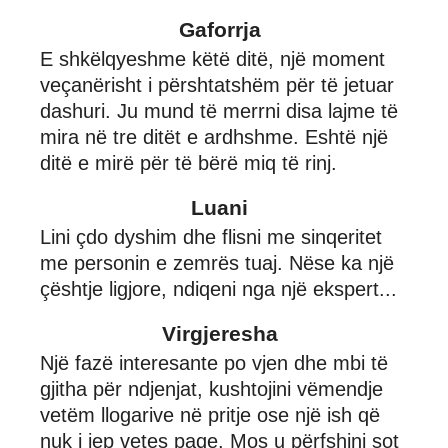
Gaforrja
E shkëlqyeshme këtë ditë, një moment
veçanërisht i përshtatshëm për të jetuar
dashuri. Ju mund të merrni disa lajme të
mira në tre ditët e ardhshme. Eshtë një
ditë e mirë për të bërë miq të rinj.
Luani
Lini çdo dyshim dhe flisni me sinqeritet
me personin e zemrës tuaj. Nëse ka një
çështje ligjore, ndiqeni nga një ekspert...
Virgjeresha
Një fazë interesante po vjen dhe mbi të
gjitha për ndjenjat, kushtojini vëmendje
vetëm llogarive në pritje ose një ish që
nuk i jep vetes paqe. Mos u përfshini sot