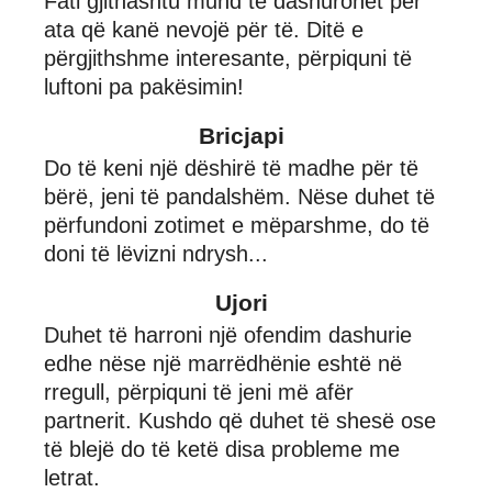
Fati gjithashtu mund të dashurohet për
ata që kanë nevojë për të. Ditë e
përgjithshme interesante, përpiquni të
luftoni pa pakësimin!
Bricjapi
Do të keni një dëshirë të madhe për të
bërë, jeni të pandalshëm. Nëse duhet të
përfundoni zotimet e mëparshme, do të
doni të lëvizni ndrysh...
Ujori
Duhet të harroni një ofendim dashurie
edhe nëse një marrëdhënie eshtë në
rregull, përpiquni të jeni më afër
partnerit. Kushdo që duhet të shesë ose
të blejë do të ketë disa probleme me
letrat.