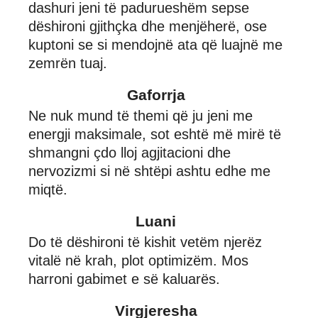
dashuri jeni të padurueshëm sepse
dëshironi gjithçka dhe menjëherë, ose
kuptoni se si mendojnë ata që luajnë me
zemrën tuaj.
Gaforrja
Ne nuk mund të themi që ju jeni me
energji maksimale, sot eshtë më mirë të
shmangni çdo lloj agjitacioni dhe
nervozizmi si në shtëpi ashtu edhe me
miqtë.
Luani
Do të dëshironi të kishit vetëm njerëz
vitalë në krah, plot optimizëm. Mos
harroni gabimet e së kaluarës.
Virgjeresha