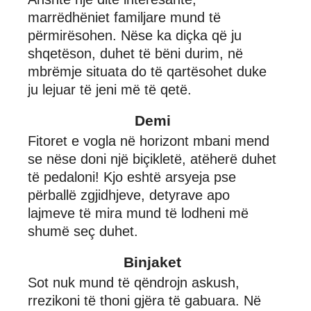
marrëdhëniet familjare mund të
përmirësohen. Nëse ka diçka që ju
shqetëson, duhet të bëni durim, në
mbrëmje situata do të qartësohet duke
ju lejuar të jeni më të qetë.
Demi
Fitoret e vogla në horizont mbani mend
se nëse doni një biçikletë, atëherë duhet
të pedaloni! Kjo eshtë arsyeja pse
përballë zgjidhjeve, detyrave apo
lajmeve të mira mund të lodheni më
shumë seç duhet.
Binjaket
Sot nuk mund të qëndrojn askush,
rrezikoni të thoni gjëra të gabuara. Në