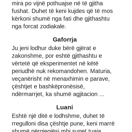
mira po vijnë pothuajse në të gjitha
fushat. Duhet të keni kujdes që të mos
kërkoni shumë nga fati dhe gjithashtu
nga forcat zodiakale.
Gaforrja
Ju jeni lodhur duke bërë gjërat e
zakonshme, por eshtë gjithashtu e
vërtetë që eksperimentet në këtë
periudhë nuk rekomandohen. Maturia,
veçanërisht në menaxhimin e parave,
çështjet e bashkëpronësisë,
ndërmarrjet, ka shumë agjitacion ...
Luani
Eshtë një ditë e lodhshme, duhet të
rregulloni disa çështje pune, keni marrë
shumë përgjegjësi mbi supet tuaja,