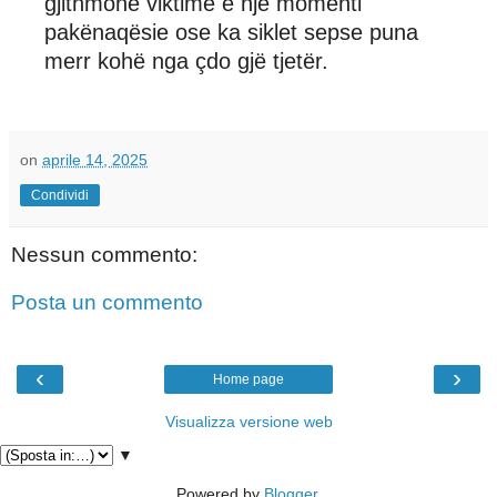
gjithmonë viktimë e një momenti
pakënaqësie ose ka siklet sepse puna
merr kohë nga çdo gjë tjetër.
on
aprile 14, 2025
Condividi
Nessun commento:
Posta un commento
‹
›
Home page
Visualizza versione web
▼
Powered by
Blogger
.