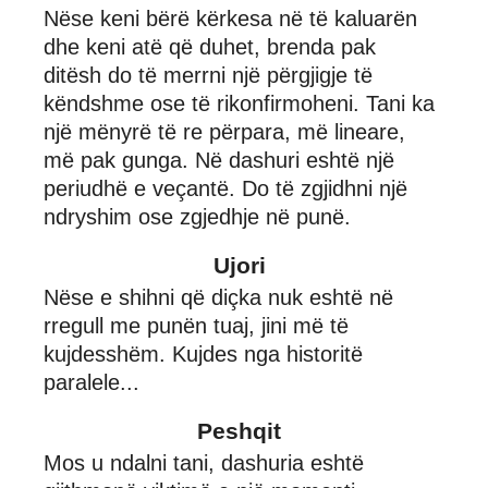
Nëse keni bërë kërkesa në të kaluarën
dhe keni atë që duhet, brenda pak
ditësh do të merrni një përgjigje të
këndshme ose të rikonfirmoheni. Tani ka
një mënyrë të re përpara, më lineare,
më pak gunga. Në dashuri eshtë një
periudhë e veçantë. Do të zgjidhni një
ndryshim ose zgjedhje në punë.
Ujori
Nëse e shihni që diçka nuk eshtë në
rregull me punën tuaj, jini më të
kujdesshëm. Kujdes nga historitë
paralele...
Peshqit
Mos u ndalni tani, dashuria eshtë