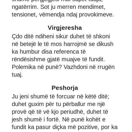
ngatërrim. Sot ju merren mendimet,
tensionet, vëmendja ndaj provokimeve.
Virgjeresha
Çdo ditë ndiheni sikur duhet të shkoni
në betejë le të mos harrojmë se dikush
ka humbur disa referenca të
rëndësishme gjatë muajve të fundit.
Polemika në punë? Vazhdoni në rrugën
tuaj.
Peshorja
Ju jeni shumë të forcuar në këtë ditë;
duhet guxim për tu përballur me një
provë që të vë kjo periudhë, duhet të
jesh shumë i fortë. Në punë kohët e
fundit ka pasur diçka më pozitive, por ka