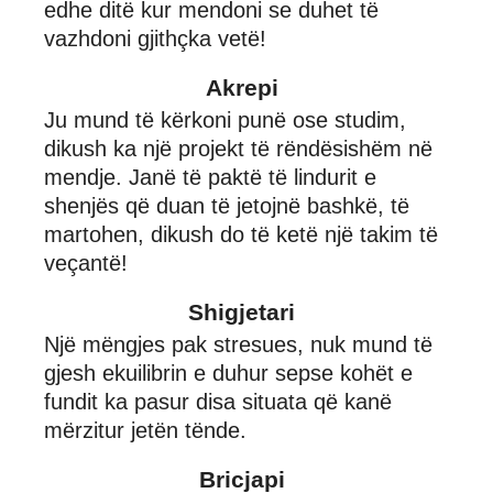
edhe ditë kur mendoni se duhet të
vazhdoni gjithçka vetë!
Akrepi
Ju mund të kërkoni punë ose studim,
dikush ka një projekt të rëndësishëm në
mendje. Janë të paktë të lindurit e
shenjës që duan të jetojnë bashkë, të
martohen, dikush do të ketë një takim të
veçantë!
Shigjetari
Një mëngjes pak stresues, nuk mund të
gjesh ekuilibrin e duhur sepse kohët e
fundit ka pasur disa situata që kanë
mërzitur jetën tënde.
Bricjapi