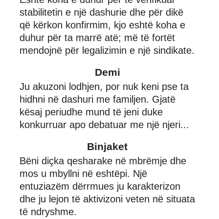
stabilitetin e një dashurie dhe për dikë
që kërkon konfirmim, kjo eshtë koha e
duhur për ta marrë atë; më të fortët
mendojnë për legalizimin e një sindikate.
Demi
Ju akuzoni lodhjen, por nuk keni pse ta
hidhni në dashuri me familjen. Gjatë
kësaj periudhe mund të jeni duke
konkurruar apo debatuar me një njeri...
Binjaket
Bëni diçka qesharake në mbrëmje dhe
mos u mbyllni në eshtëpi. Një
entuziazëm dërrmues ju karakterizon
dhe ju lejon të aktivizoni veten në situata
të ndryshme.