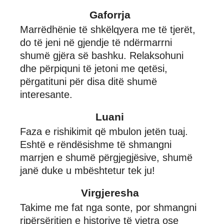
Gaforrja
Marrëdhënie të shkëlqyera me të tjerët,
do të jeni në gjendje të ndërmarrni
shumë gjëra së bashku. Relaksohuni
dhe përpiquni të jetoni me qetësi,
përgatituni për disa ditë shumë
interesante.
Luani
Faza e rishikimit që mbulon jetën tuaj.
Eshtë e rëndësishme të shmangni
marrjen e shumë përgjegjësive, shumë
janë duke u mbështetur tek ju!
Virgjeresha
Takime me fat nga sonte, por shmangni
ripërsëritjen e historive të vjetra ose