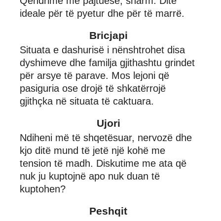
Qëndrime më pajtuese, sharm. Ditë
ideale për të pyetur dhe për të marrë.
Bricjapi
Situata e dashurisë i nënshtrohet disa
dyshimeve dhe familja gjithashtu grindet
për arsye të parave. Mos lejoni që
pasiguria ose drojë të shkatërrojë
gjithçka në situata të caktuara.
Ujori
Ndiheni më të shqetësuar, nervozë dhe
kjo ditë mund të jetë një kohë me
tension të madh. Diskutime me ata që
nuk ju kuptojnë apo nuk duan të
kuptohen?
Peshqit