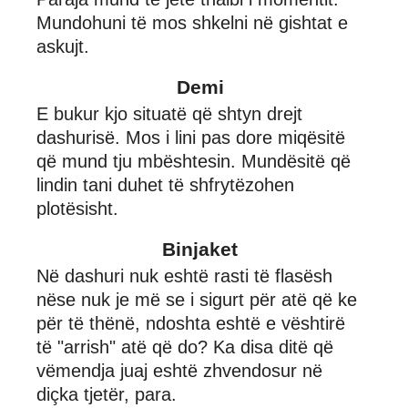
Mundohuni të mos shkelni në gishtat e
askujt.
Demi
E bukur kjo situatë që shtyn drejt
dashurisë. Mos i lini pas dore miqësitë
që mund tju mbështesin. Mundësitë që
lindin tani duhet të shfrytëzohen
plotësisht.
Binjaket
Në dashuri nuk eshtë rasti të flasësh
nëse nuk je më se i sigurt për atë që ke
për të thënë, ndoshta eshtë e vështirë
të "arrish" atë që do? Ka disa ditë që
vëmendja juaj eshtë zhvendosur në
diçka tjetër, para.