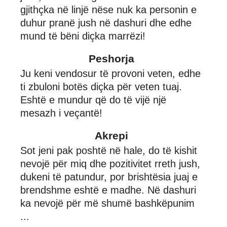
gjithçka në linjë nëse nuk ka personin e
duhur pranë jush në dashuri dhe edhe
mund të bëni diçka marrëzi!
Peshorja
Ju keni vendosur të provoni veten, edhe
ti zbuloni botës diçka për veten tuaj.
Eshtë e mundur që do të vijë një
mesazh i veçantë!
Akrepi
Sot jeni pak poshtë në hale, do të kishit
nevojë për miq dhe pozitivitet rreth jush,
dukeni të patundur, por brishtësia juaj e
brendshme eshtë e madhe. Në dashuri
ka nevojë për më shumë bashkëpunim
...