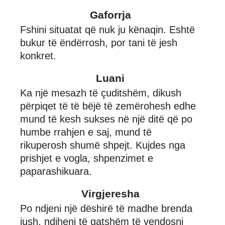
Gaforrja
Fshini situatat që nuk ju kënaqin. Eshtë
bukur të ëndërrosh, por tani të jesh
konkret.
Luani
Ka një mesazh të çuditshëm, dikush
përpiqet të të bëjë të zemërohesh edhe
mund të kesh sukses në një ditë që po
humbe rrahjen e saj, mund të
rikuperosh shumë shpejt. Kujdes nga
prishjet e vogla, shpenzimet e
paparashikuara.
Virgjeresha
Po ndjeni një dëshirë të madhe brenda
jush, ndiheni të gatshëm të vendosni