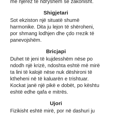
me njerëz të ndryshëm se zakonisht.
Shigjetari
Sot ekziston një situatë shumë
harmonike. Dita ju lejon të shëroheni,
por shmang lodhjen dhe çdo rrezik të
panevojshëm.
Bricjapi
Duhet të jeni të kujdesshëm nëse po
ndodh një krizë, ndoshta eshtë më mirë
ta lini të kalojë nëse nuk dëshironi të
ktheheni në të kaluarën e trishtuar.
Kockat janë një pikë e dobët, po kështu
eshtë edhe qafa e mitrës.
Ujori
Fizikisht eshtë mirë, por në dashuri ju