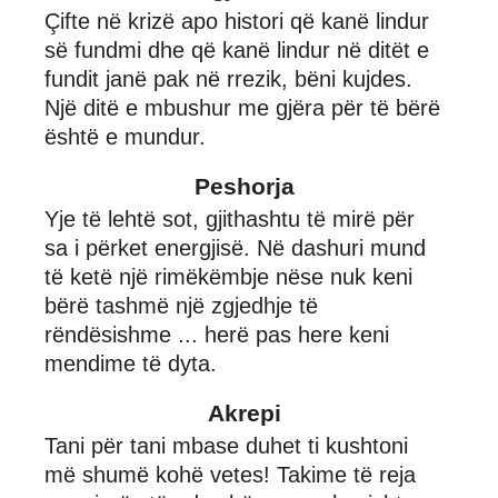
Çifte në krizë apo histori që kanë lindur
së fundmi dhe që kanë lindur në ditët e
fundit janë pak në rrezik, bëni kujdes.
Një ditë e mbushur me gjëra për të bërë
është e mundur.
Peshorja
Yje të lehtë sot, gjithashtu të mirë për
sa i përket energjisë. Në dashuri mund
të ketë një rimëkëmbje nëse nuk keni
bërë tashmë një zgjedhje të
rëndësishme ... herë pas here keni
mendime të dyta.
Akrepi
Tani për tani mbase duhet ti kushtoni
më shumë kohë vetes! Takime të reja