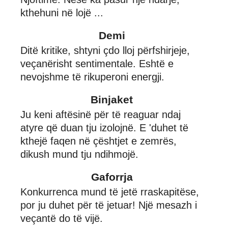
kthehuni në lojë ...
Demi
Ditë kritike, shtyni çdo lloj përfshirjeje,
veçanërisht sentimentale. Eshtë e
nevojshme të rikuperoni energji.
Binjaket
Ju keni aftësinë për të reaguar ndaj
atyre që duan tju izolojnë. E 'duhet të
kthejë faqen në çështjet e zemrës,
dikush mund tju ndihmojë.
Gaforrja
Konkurrenca mund të jetë rraskapitëse,
por ju duhet për të jetuar! Një mesazh i
veçantë do të vijë.