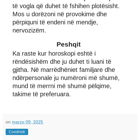
të vogla që duhet të fshihen plotësisht.
Mos u dorëzoni në provokime dhe
përpiquni të endeni në mendje,
nervozizëm.
Peshqit
Ka raste kur horoskopi eshtë i
rëndësishëm dhe ju duhet ti luani të
gjitha. Në marrëdhëniet familjare dhe
ndërpersonale ju numëroni më shumë,
mund të merrni më shumë pëlqime,
takime të preferuara.
on
marzo 09, 2025
Condividi