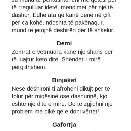
të rregulluar idetë, mendimet për një të
dashur. Edhe ata që kanë qenë në çift
për ca kohë, ndoshta të pakënaqur,
mund të jetojnë dëshirën për të shkelur.
Demi
Zemrat e vetmuara kanë një shans për
të luajtur këto ditë. Shëndeti i mirë i
përgjithshëm.
Binjaket
Nëse dëshironi ti afroheni dikujt për të
folur për miqësinë ose dashurinë, kjo
eshtë një ditë e mirë. Do të zgjidhni një
problem me dikë që e doni vërtet!
Gaforrja