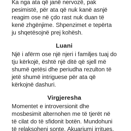
Ka nga ata që janë nervozë, pak
pesimistë, për ata që nuk kanë asnjë
reagim ose në çdo rast nuk duan të
kenë zhgënjime. Shpenzimet e tepërta
ju shqetësojnë prej kohësh.
Luani
Një i afërm ose një njeri i familjes tuaj do
tju kërkojë, është një ditë që sjell më
shumë qetësi dhe periudha rezulton të
jetë shumë intriguese për ata që
kërkojnë dashuri.
Virgjeresha
Momentet e introversionit dhe
mosbesimit alternohen me të tjerët në
të cilat do të sfidonit botën. Mundohuni
të relaksoheni sonte. Akuariumi irritues.