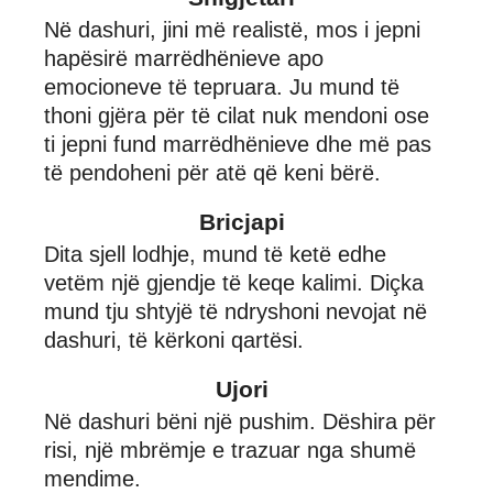
Në dashuri, jini më realistë, mos i jepni
hapësirë marrëdhënieve apo
emocioneve të tepruara. Ju mund të
thoni gjëra për të cilat nuk mendoni ose
ti jepni fund marrëdhënieve dhe më pas
të pendoheni për atë që keni bërë.
Bricjapi
Dita sjell lodhje, mund të ketë edhe
vetëm një gjendje të keqe kalimi. Diçka
mund tju shtyjë të ndryshoni nevojat në
dashuri, të kërkoni qartësi.
Ujori
Në dashuri bëni një pushim. Dëshira për
risi, një mbrëmje e trazuar nga shumë
mendime.