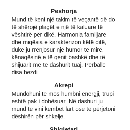
Peshorja
Mund të keni një takim të veçantë që do
të shërojë plagët e një të kaluare të
vështirë për dikë. Harmonia familjare
dhe miqësia e karakterizon këtë ditë,
duke ju rrënjosur një humor të mirë,
kënaqësinë e të qenit bashkë dhe të
shijuarit me të dashurit tuaj. Përballë
disa bezdi…
Akrepi
Mundohuni të mos humbni energji, trupi
eshtë pak i dobësuar. Në dashuri ju
mund të vini këmbët lart ose të përjetoni
dëshirën për shkelje.
Shigjetari