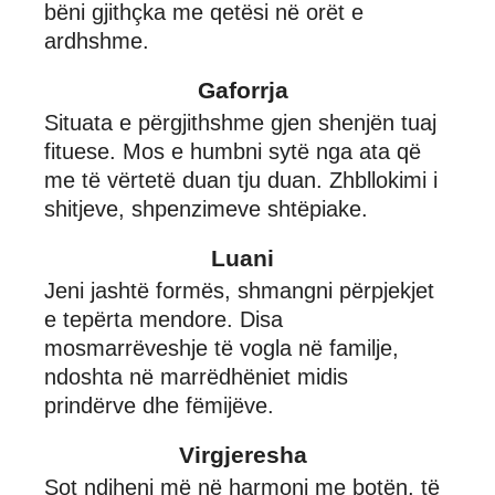
bëni gjithçka me qetësi në orët e
ardhshme.
Gaforrja
Situata e përgjithshme gjen shenjën tuaj
fituese. Mos e humbni sytë nga ata që
me të vërtetë duan tju duan. Zhbllokimi i
shitjeve, shpenzimeve shtëpiake.
Luani
Jeni jashtë formës, shmangni përpjekjet
e tepërta mendore. Disa
mosmarrëveshje të vogla në familje,
ndoshta në marrëdhëniet midis
prindërve dhe fëmijëve.
Virgjeresha
Sot ndiheni më në harmoni me botën, të