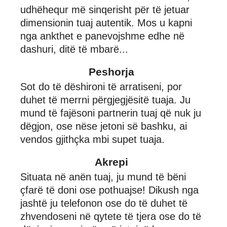
udhëhequr më sinqerisht për të jetuar
dimensionin tuaj autentik. Mos u kapni
nga ankthet e panevojshme edhe në
dashuri, ditë të mbarë...
Peshorja
Sot do të dëshironi të arratiseni, por
duhet të merrni përgjegjësitë tuaja. Ju
mund të fajësoni partnerin tuaj që nuk ju
dëgjon, ose nëse jetoni së bashku, ai
vendos gjithçka mbi supet tuaja.
Akrepi
Situata në anën tuaj, ju mund të bëni
çfarë të doni ose pothuajse! Dikush nga
jashtë ju telefonon ose do të duhet të
zhvendoseni në qytete të tjera ose do të