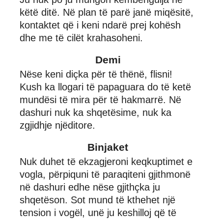
këtë ditë. Në plan të parë janë miqësitë,
kontaktet që i keni ndarë prej kohësh
dhe me të cilët krahasoheni.
Demi
Nëse keni diçka për të thënë, flisni!
Kush ka llogari të papaguara do të ketë
mundësi të mira për të hakmarrë. Në
dashuri nuk ka shqetësime, nuk ka
zgjidhje njëditore.
Binjaket
Nuk duhet të ekzagjeroni keqkuptimet e
vogla, përpiquni të paraqiteni gjithmonë
në dashuri edhe nëse gjithçka ju
shqetëson. Sot mund të kthehet një
tension i vogël, unë ju keshilloj që të