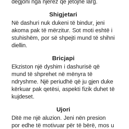
dëgjoni nga njerëz që jetojnë larg.
Shigjetari
Në dashuri nuk dukeni të bindur, jeni
akoma pak të mërzitur. Sot moti eshtë i
stuhishëm, por së shpejti mund të shihni
diellin.
Bricjapi
Ekziston një dyshim i dashurisë që
mund të shprehet në mënyra të
ndryshme. Një periudhë që ju gjen duke
kërkuar pak qetësi, aspekti fizik duhet të
kujdeset.
Ujori
Ditë me një aluzion. Jeni nën presion
por edhe të motivuar për të bërë, mos u