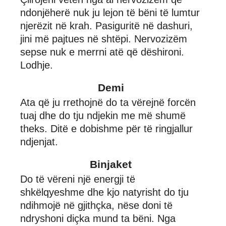
ndonjëherë nuk ju lejon të bëni të lumtur
njerëzit në krah. Pasiguritë në dashuri,
jini më pajtues në shtëpi. Nervozizëm
sepse nuk e merrni atë që dëshironi.
Lodhje.
Demi
Ata që ju rrethojnë do ta vërejnë forcën
tuaj dhe do tju ndjekin me më shumë
theks. Ditë e dobishme për të ringjallur
ndjenjat.
Binjaket
Do të vëreni një energji të
shkëlqyeshme dhe kjo natyrisht do tju
ndihmojë në gjithçka, nëse doni të
ndryshoni diçka mund ta bëni. Nga