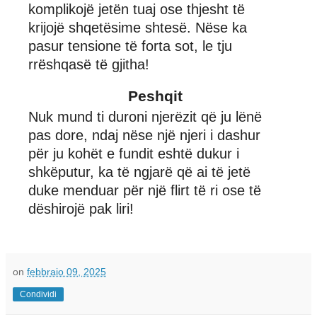
komplikojë jetën tuaj ose thjesht të
krijojë shqetësime shtesë. Nëse ka
pasur tensione të forta sot, le tju
rrëshqasë të gjitha!
Peshqit
Nuk mund ti duroni njerëzit që ju lënë
pas dore, ndaj nëse një njeri i dashur
për ju kohët e fundit eshtë dukur i
shkëputur, ka të ngjarë që ai të jetë
duke menduar për një flirt të ri ose të
dëshirojë pak liri!
on
febbraio 09, 2025
Condividi