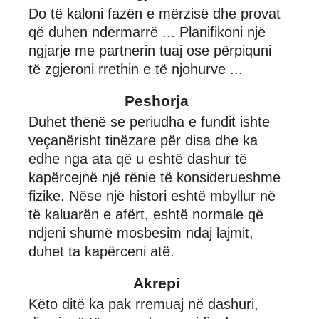
Do të kaloni fazën e mërzisë dhe provat
që duhen ndërmarrë ... Planifikoni një
ngjarje me partnerin tuaj ose përpiquni
të zgjeroni rrethin e të njohurve ...
Peshorja
Duhet thënë se periudha e fundit ishte
veçanërisht tinëzare për disa dhe ka
edhe nga ata që u eshtë dashur të
kapërcejnë një rënie të konsiderueshme
fizike. Nëse një histori eshtë mbyllur në
të kaluarën e afërt, eshtë normale që
ndjeni shumë mosbesim ndaj lajmit,
duhet ta kapërceni atë.
Akrepi
Këto ditë ka pak rremuaj në dashuri,