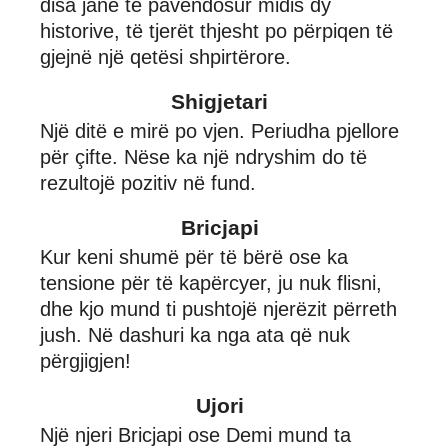
disa janë të pavendosur midis dy
historive, të tjerët thjesht po përpiqen të
gjejnë një qetësi shpirtërore.
Shigjetari
Një ditë e mirë po vjen. Periudha pjellore
për çifte. Nëse ka një ndryshim do të
rezultojë pozitiv në fund.
Bricjapi
Kur keni shumë për të bërë ose ka
tensione për të kapërcyer, ju nuk flisni,
dhe kjo mund ti pushtojë njerëzit përreth
jush. Në dashuri ka nga ata që nuk
përgjigjen!
Ujori
Një njeri Bricjapi ose Demi mund ta