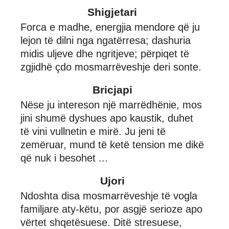
Shigjetari
Forca e madhe, energjia mendore që ju
lejon të dilni nga ngatërresa; dashuria
midis uljeve dhe ngritjeve; përpiqet të
zgjidhë çdo mosmarrëveshje deri sonte.
Bricjapi
Nëse ju intereson një marrëdhënie, mos
jini shumë dyshues apo kaustik, duhet
të vini vullnetin e mirë. Ju jeni të
zemëruar, mund të ketë tension me dikë
që nuk i besohet ...
Ujori
Ndoshta disa mosmarrëveshje të vogla
familjare aty-këtu, por asgjë serioze apo
vërtet shqetësuese. Ditë stresuese,