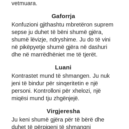
vetmuara.
Gaforrja
Konfuzioni gjithashtu mbretëron suprem
sepse ju duhet të bëni shumë gjëra,
shumë lëvizje, ndryshime. Ju do të vini
në pikëpyetje shumë gjëra në dashuri
dhe në marrëdhëniet me të tjerët.
Luani
Kontrastet mund të shmangen. Ju nuk
jeni të bindur për sinqeritetin e një
personi. Kontrolloni për xhelozi, një
miqësi mund tju zhgënjejë.
Virgjeresha
Ju keni shumë gjëra për të bërë dhe
duhet të përpiqeni të shmangni