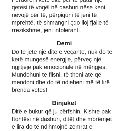
qetësi të vogël në dashuri nëse keni
nevojë për të, përpiquni të jeni të
mprehtë, të shmangni çdo lloj fjalie të
rrezikshme, jeni intolerant.
Demi
Do të jetë një ditë e veçantë, nuk do të
ketë mungesë energjie, përveç një
ngjitjeje pak emocionale në mëngjes.
Mundohuni të flisni, të thoni atë që
mendoni dhe do të ndjeheni më të lirë
brenda vetes!
Binjaket
Ditë e bukur që ju përfshin. Kishte pak
ftohtësi në dashuri, ditët dhe mbrëmjet
e lira do të ndihmojnë zemrat e