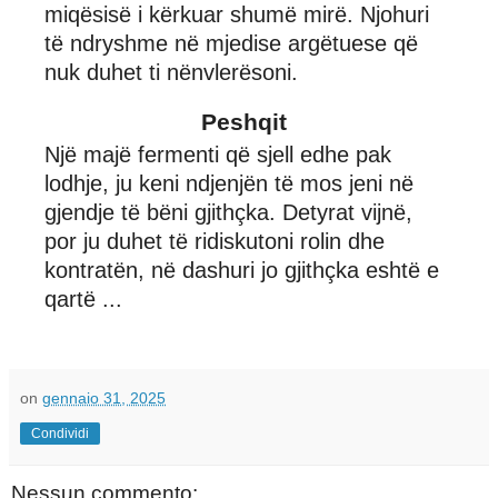
miqësisë i kërkuar shumë mirë. Njohuri
të ndryshme në mjedise argëtuese që
nuk duhet ti nënvlerësoni.
Peshqit
Një majë fermenti që sjell edhe pak
lodhje, ju keni ndjenjën të mos jeni në
gjendje të bëni gjithçka. Detyrat vijnë,
por ju duhet të ridiskutoni rolin dhe
kontratën, në dashuri jo gjithçka eshtë e
qartë ...
on
gennaio 31, 2025
Condividi
Nessun commento: