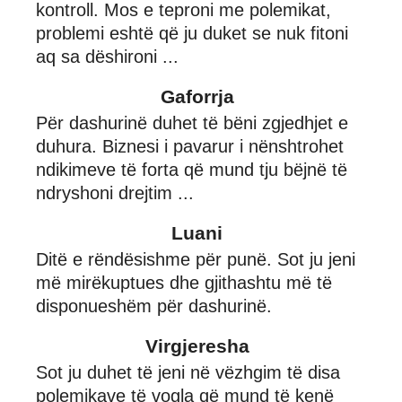
kontroll. Mos e teproni me polemikat,
problemi eshtë që ju duket se nuk fitoni
aq sa dëshironi ...
Gaforrja
Për dashurinë duhet të bëni zgjedhjet e
duhura. Biznesi i pavarur i nënshtrohet
ndikimeve të forta që mund tju bëjnë të
ndryshoni drejtim ...
Luani
Ditë e rëndësishme për punë. Sot ju jeni
më mirëkuptues dhe gjithashtu më të
disponueshëm për dashurinë.
Virgjeresha
Sot ju duhet të jeni në vëzhgim të disa
polemikave të vogla që mund të kenë