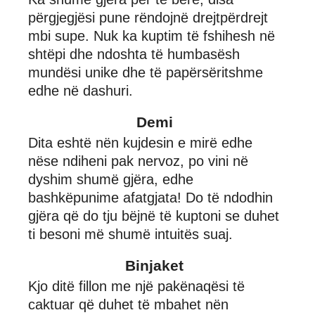
përgjegjësi pune rëndojnë drejtpërdrejt
mbi supe. Nuk ka kuptim të fshihesh në
shtëpi dhe ndoshta të humbasësh
mundësi unike dhe të papërsëritshme
edhe në dashuri.
Demi
Dita eshtë nën kujdesin e mirë edhe
nëse ndiheni pak nervoz, po vini në
dyshim shumë gjëra, edhe
bashkëpunime afatgjata! Do të ndodhin
gjëra që do tju bëjnë të kuptoni se duhet
ti besoni më shumë intuitës suaj.
Binjaket
Kjo ditë fillon me një pakënaqësi të
caktuar që duhet të mbahet nën