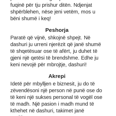
fuqinë për tju prishur ditën. Ndjenjat
shpërblehen, nëse jeni vetëm, mos u
bëni shumë i keq!
Peshorja
Paratë që vijnë, shkojnë shpejt. Në
dashuri ju urreni njerëzit që janë shumë
të shqetësuar ose të afërt, ju duhet të
gjeni një qetësi të brendshme. Edhe ju
keni nevojë për mbrojtje, dashuri!
Akrepi
Idetë për mbylljen e biznesit, ju do të
zëvendësoni një person në punë ose do
të keni një sukses personal të vogël ose
të madh. Një pasion i madh mund të
kthehet në dashuri, takimet janë