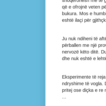
shoqërohesh me të gj
që e ofrojnë veten pë
bukura. Mos e humbi
eshtë ilaçi për gjithçk
Ju nuk ndiheni të af
përballen me një prov
nervozë këto ditë. Du
dhe nuk eshtë e leht
Eksperimente të reja
ndryshime të vogla. 
pritej ose diçka e r
...