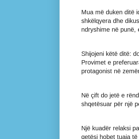
Mua më duken ditë id
shkëlqyera dhe dikus
ndryshime në punë, e
Shijojeni këtë ditë: d
Provimet e preferuar
protagonist në zemër
Në çift do jetë e rënd
shqetësuar për një pë
Një kuadër relaksi pa
qetësi hobet tuaja të