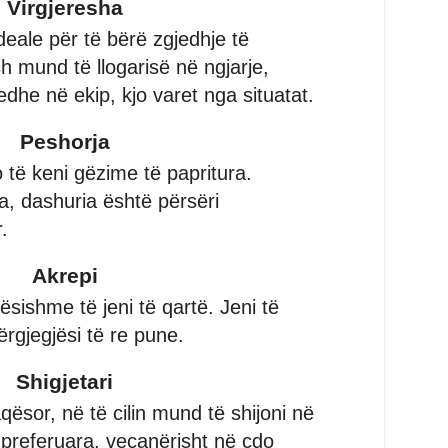
Virgjeresha
eale për të bërë zgjedhje të
h mund të llogarisë në ngjarje,
dhe në ekip, kjo varet nga situatat.
Peshorja
o të keni gëzime të papritura.
a, dashuria është përsëri
.
Akrepi
ësishme të jeni të qartë. Jeni të
rgjegjësi të re pune.
Shigjetari
qësor, në të cilin mund të shijoni në
 preferuara, veçanërisht në çdo