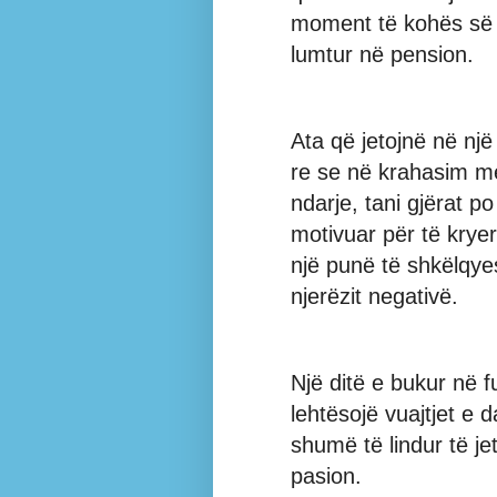
moment të kohës së l
lumtur në pension.
Ata që jetojnë në nj
re se në krahasim me
ndarje, tani gjërat p
motivuar për të kryer 
një punë të shkëlqye
njerëzit negativë.
Një ditë e bukur në 
lehtësojë vuajtjet e 
shumë të lindur të j
pasion.