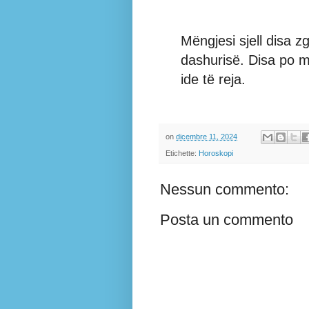
Mëngjesi sjell disa z
dashurisë. Disa po me
ide të reja.
on
dicembre 11, 2024
Etichette:
Horoskopi
Nessun commento:
Posta un commento