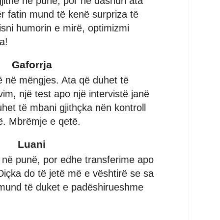
ithë në punë, por në dashuri ata
r fatin mund të kenë surpriza të
sni humorin e mirë, optimizmi
a!
Gaforrja
të në mëngjes. Ata që duhet të
im, një test apo një intervistë janë
het të mbani gjithçka nën kontroll
ë. Mbrëmje e qetë.
Luani
 në punë, por edhe transferime apo
Diçka do të jetë më e vështirë se sa
e mund të duket e padëshirueshme