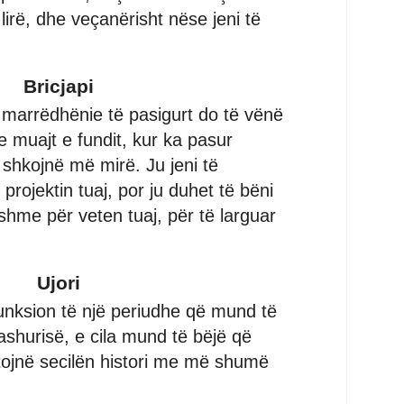
irë, dhe veçanërisht nëse jeni të
Bricjapi
ë marrëdhënie të pasigurt do të vënë
 muajt e fundit, kur ka pasur
o shkojnë më mirë. Ju jeni të
projektin tuaj, por ju duhet të bëni
shme për veten tuaj, për të larguar
Ujori
funksion të një periudhe që mund të
dashurisë, e cila mund të bëjë që
etojnë secilën histori me më shumë