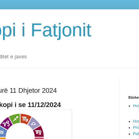
i i Fatjonit
ditet e javes
urë 11 Dhjetor 2024
Etiche
opi i se 11/12/2024
Hor
Ho
Pri
Pub