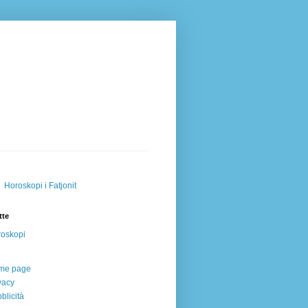
Horoskopi i Fatjonit
tte
oskopi
me page
vacy
blicità