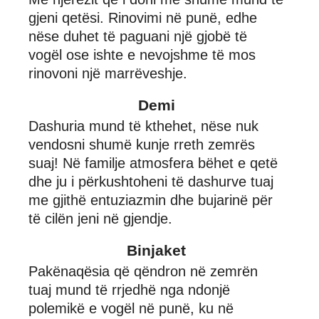
gjeni qetësi. Rinovimi në punë, edhe
nëse duhet të paguani një gjobë të
vogël ose ishte e nevojshme të mos
rinovoni një marrëveshje.
Demi
Dashuria mund të kthehet, nëse nuk
vendosni shumë kunje rreth zemrës
suaj! Në familje atmosfera bëhet e qetë
dhe ju i përkushtoheni të dashurve tuaj
me gjithë entuziazmin dhe bujarinë për
të cilën jeni në gjendje.
Binjaket
Pakënaqësia që qëndron në zemrën
tuaj mund të rrjedhë nga ndonjë
polemikë e vogël në punë, ku në