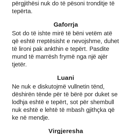
përgjithësi nuk do të pësoni tronditje të
tepërta.
Gaforrja
Sot do të ishte mirë të bëni vetëm atë
që eshtë rreptësisht e nevojshme, duhet
të lironi pak ankthin e tepërt. Pasdite
mund të marrësh frymë nga një ajër
tjetër.
Luani
Ne nuk e diskutojmë vullnetin tënd,
dëshirën tënde për të bërë por duket se
lodhja eshtë e tepërt, sot për shembull
nuk eshtë e lehtë të mbash gjithçka që
ke në mendje.
Virgjeresha