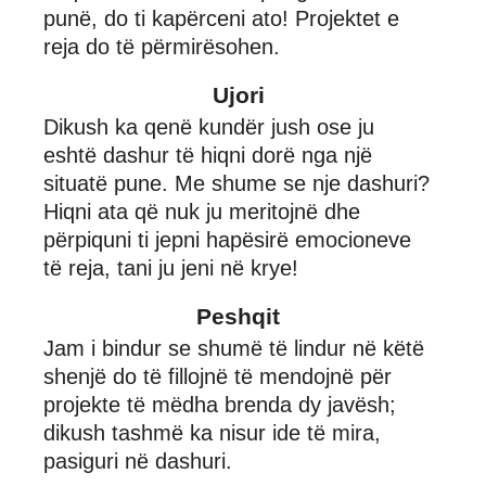
punë, do ti kapërceni ato! Projektet e
reja do të përmirësohen.
Ujori
Dikush ka qenë kundër jush ose ju
eshtë dashur të hiqni dorë nga një
situatë pune. Me shume se nje dashuri?
Hiqni ata që nuk ju meritojnë dhe
përpiquni ti jepni hapësirë emocioneve
të reja, tani ju jeni në krye!
Peshqit
Jam i bindur se shumë të lindur në këtë
shenjë do të fillojnë të mendojnë për
projekte të mëdha brenda dy javësh;
dikush tashmë ka nisur ide të mira,
pasiguri në dashuri.