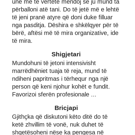
unë me të vërtetë mendoj se ju mund ta
përballoni atë tani. Do të jetë më e lehtë
të jeni pranë atyre që doni duke filluar
nga pasditja. Dëshira e shkëlqyer për të
bërë, aftësi më të mira organizative, ide
të mira.
Shigjetari
Mundohuni të jetoni intensivisht
marrëdhëniet tuaja të reja, mund të
ndiheni papritmas i tërhequr nga një
person që keni njohur kohët e fundit.
Favorizoi sferën profesionale ...
Bricjapi
Gjithçka që diskutoni këto ditë do të
ketë zhvillim të vonë, nuk duhet të
shqetësoheni nëse ka pengesa në