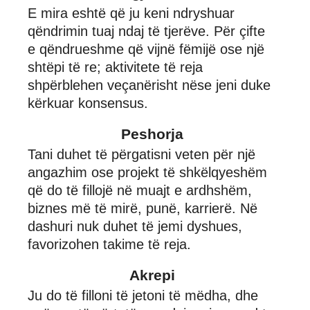
E mira eshtë që ju keni ndryshuar
qëndrimin tuaj ndaj të tjerëve. Për çifte
e qëndrueshme që vijnë fëmijë ose një
shtëpi të re; aktivitete të reja
shpërblehen veçanërisht nëse jeni duke
kërkuar konsensus.
Peshorja
Tani duhet të përgatisni veten për një
angazhim ose projekt të shkëlqyeshëm
që do të fillojë në muajt e ardhshëm,
biznes më të mirë, punë, karrierë. Në
dashuri nuk duhet të jemi dyshues,
favorizohen takime të reja.
Akrepi
Ju do të filloni të jetoni të mëdha, dhe