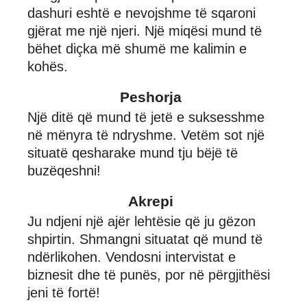
dashuri eshtë e nevojshme të sqaroni
gjërat me një njeri. Një miqësi mund të
bëhet diçka më shumë me kalimin e
kohës.
Peshorja
Një ditë që mund të jetë e suksesshme
në mënyra të ndryshme. Vetëm sot një
situatë qesharake mund tju bëjë të
buzëqeshni!
Akrepi
Ju ndjeni një ajër lehtësie që ju gëzon
shpirtin. Shmangni situatat që mund të
ndërlikohen. Vendosni intervistat e
biznesit dhe të punës, por në përgjithësi
jeni të fortë!