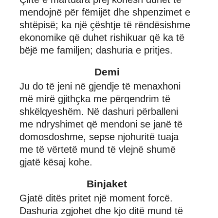
mendojnë për fëmijët dhe shpenzimet e
shtëpisë; ka një çështje të rëndësishme
ekonomike që duhet rishikuar që ka të
bëjë me familjen; dashuria e pritjes.
Demi
Ju do të jeni në gjendje të menaxhoni
më mirë gjithçka me përqendrim të
shkëlqyeshëm. Në dashuri përballeni
me ndryshimet që mendoni se janë të
domosdoshme, sepse njohuritë tuaja
me të vërtetë mund të vlejnë shumë
gjatë kësaj kohe.
Binjaket
Gjatë ditës pritet një moment forcë.
Dashuria zgjohet dhe kjo ditë mund të