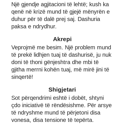
Një gjendje agjitacioni të lehtë; kush ka
qenë në krizë mund të gjejë mënyrën e
duhur për të dalë prej saj. Dashuria
paksa e ndrydhur.
Akrepi
Veprojmë me besim. Një problem mund
të prekë lidhjen tuaj të dashurisë, ju nuk
doni të thoni gënjeshtra dhe mbi të
gjitha merrni kohën tuaj, më mirë jini të
sinqertë!
Shigjetari
Sot përqendrimi eshtë i dobët, shtyni
çdo iniciativë të rëndësishme. Për arsye
të ndryshme mund të përjetoni disa
vonesa, disa tensione të tepërta.