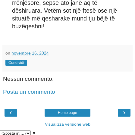
rrënjësore, sepse ato janë aq të
dëshiruara. Vetëm sot një ftesë ose një
situatë më qesharake mund tju bëjë të
buzëqeshni!
on
novembre 16, 2024
Condividi
Nessun commento:
Posta un commento
‹
›
Home page
Visualizza versione web
▼