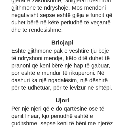
gjërat e zakonshme, Shigjetari dëshiron
gjithmonë të ndryshojë. Mos mendoni
negativisht sepse eshtë gjëja e fundit që
duhet bërë në këtë periudhë të veçantë
dhe të rëndësishme.
Bricjapi
Eshtë gjithmonë pak e vështirë tju bëjë
të ndryshoni mendje, këto ditë duhet të
pranoni që keni bërë një hap të gabuar,
por eshtë e mundur të rikuperoni. Në
dashuri ka një ngadalësim, një dëshirë
për të udhëtuar, për të lëvizur në shtëpi.
Ujori
Për një njeri që e do qartësinë ose të
qenit linear, kjo periudhë eshtë e
çuditshme, sepse keni të bëni me njerëz