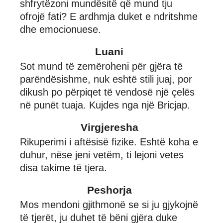
shfrytëzoni mundësitë që mund tju
ofrojë fati? E ardhmja duket e ndritshme
dhe emocionuese.
Luani
Sot mund të zemëroheni për gjëra të
parëndësishme, nuk eshtë stili juaj, por
dikush po përpiqet të vendosë një çelës
në punët tuaja. Kujdes nga një Bricjap.
Virgjeresha
Rikuperimi i aftësisë fizike. Eshtë koha e
duhur, nëse jeni vetëm, ti lejoni vetes
disa takime të tjera.
Peshorja
Mos mendoni gjithmonë se si ju gjykojnë
të tjerët, ju duhet të bëni gjëra duke