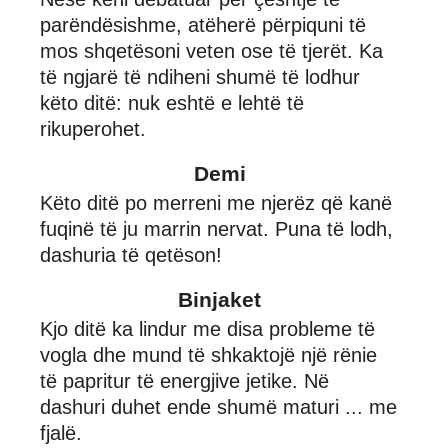
parëndësishme, atëherë përpiquni të
mos shqetësoni veten ose të tjerët. Ka
të ngjarë të ndiheni shumë të lodhur
këto ditë: nuk eshtë e lehtë të
rikuperohet.
Demi
Këto ditë po merreni me njerëz që kanë
fuqinë të ju marrin nervat. Puna të lodh,
dashuria të qetëson!
Binjaket
Kjo ditë ka lindur me disa probleme të
vogla dhe mund të shkaktojë një rënie
të papritur të energjive jetike. Në
dashuri duhet ende shumë maturi ... me
fjalë.