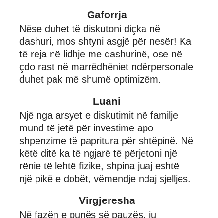
Gaforrja
Nëse duhet të diskutoni diçka në
dashuri, mos shtyni asgjë për nesër! Ka
të reja në lidhje me dashurinë, ose në
çdo rast në marrëdhëniet ndërpersonale
duhet pak më shumë optimizëm.
Luani
Një nga arsyet e diskutimit në familje
mund të jetë për investime apo
shpenzime të papritura për shtëpinë. Në
këtë ditë ka të ngjarë të përjetoni një
rënie të lehtë fizike, shpina juaj eshtë
një pikë e dobët, vëmendje ndaj sjelljes.
Virgjeresha
Në fazën e punës së pauzës, ju