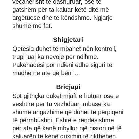
veçanërisht të dashuruar, ose të
gatshëm për ta kaluar këtë ditë më
argëtuese dhe të këndshme. Ngjarje
shumë me fat.
Shigjetari
Qetësia duhet të mbahet nën kontroll,
trupi juaj ka nevojë për ndihmë.
Pakënaqësi por ndieni edhe siguri të
madhe në atë që bëni ...
Bricjapi
Sot gjithçka duket mjaft e hutuar ose e
vështirë për tu vazhduar, mbase ka
shumë angazhime që duhet të përpiqeni
të përmbushni. Eshtë e rëndësishme
për ata që kanë mbyllur një histori në të
kaluarën të kenë guximin të rikthehen