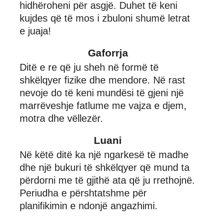
hidhëroheni për asgjë. Duhet të keni
kujdes që të mos i zbuloni shumë letrat
e juaja!
Gaforrja
Ditë e re që ju sheh në formë të
shkëlqyer fizike dhe mendore. Në rast
nevoje do të keni mundësi të gjeni një
marrëveshje fatlume me vajza e djem,
motra dhe vëllezër.
Luani
Në këtë ditë ka një ngarkesë të madhe
dhe një bukuri të shkëlqyer që mund ta
përdorni me të gjithë ata që ju rrethojnë.
Periudha e përshtatshme për
planifikimin e ndonjë angazhimi.