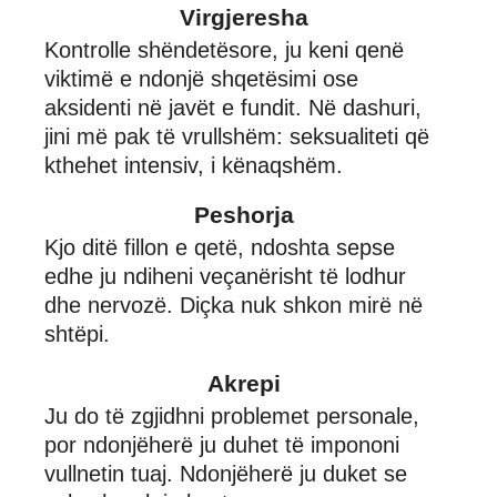
Virgjeresha
Kontrolle shëndetësore, ju keni qenë
viktimë e ndonjë shqetësimi ose
aksidenti në javët e fundit. Në dashuri,
jini më pak të vrullshëm: seksualiteti që
kthehet intensiv, i kënaqshëm.
Peshorja
Kjo ditë fillon e qetë, ndoshta sepse
edhe ju ndiheni veçanërisht të lodhur
dhe nervozë. Diçka nuk shkon mirë në
shtëpi.
Akrepi
Ju do të zgjidhni problemet personale,
por ndonjëherë ju duhet të impononi
vullnetin tuaj. Ndonjëherë ju duket se