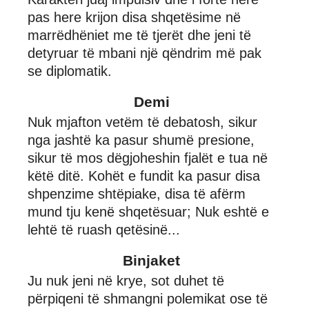
pas here krijon disa shqetësime në
marrëdhëniet me të tjerët dhe jeni të
detyruar të mbani një qëndrim më pak
se diplomatik.
Demi
Nuk mjafton vetëm të debatosh, sikur
nga jashtë ka pasur shumë presione,
sikur të mos dëgjoheshin fjalët e tua në
këtë ditë. Kohët e fundit ka pasur disa
shpenzime shtëpiake, disa të afërm
mund tju kenë shqetësuar; Nuk eshtë e
lehtë të ruash qetësinë...
Binjaket
Ju nuk jeni në krye, sot duhet të
përpiqeni të shmangni polemikat ose të