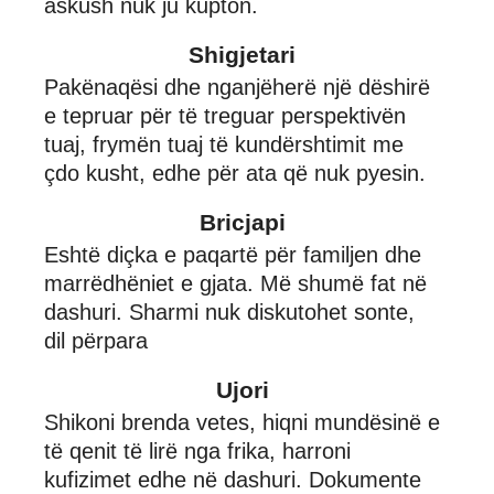
askush nuk ju kupton.
Shigjetari
Pakënaqësi dhe nganjëherë një dëshirë
e tepruar për të treguar perspektivën
tuaj, frymën tuaj të kundërshtimit me
çdo kusht, edhe për ata që nuk pyesin.
Bricjapi
Eshtë diçka e paqartë për familjen dhe
marrëdhëniet e gjata. Më shumë fat në
dashuri. Sharmi nuk diskutohet sonte,
dil përpara
Ujori
Shikoni brenda vetes, hiqni mundësinë e
të qenit të lirë nga frika, harroni
kufizimet edhe në dashuri. Dokumente