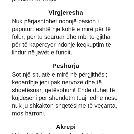
Virgjeresha
Nuk përjashtohet ndonjë pasion i
papritur: eshtë një kohë e mirë për të
folur, për tu sqaruar dhe mbi të gjitha
për të kapërcyer ndonjë keqkuptim të
lindur në javët e fundit.
Peshorja
Sot një situatë e mirë në përgjithësi;
keqardhje jeni pak nervozë dhe të
shqetësuar, qetësohuni! Ende duhet të
kujdeseni për shëndetin tuaj, edhe nëse
nuk ju shkakton shqetësime të veçanta,
mos harroni.
Akrepi