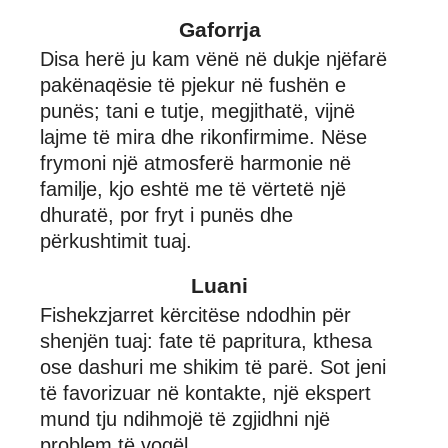
Gaforrja
Disa herë ju kam vënë në dukje njëfarë
pakënaqësie të pjekur në fushën e
punës; tani e tutje, megjithatë, vijnë
lajme të mira dhe rikonfirmime. Nëse
frymoni një atmosferë harmonie në
familje, kjo eshtë me të vërtetë një
dhuratë, por fryt i punës dhe
përkushtimit tuaj.
Luani
Fishekzjarret kërcitëse ndodhin për
shenjën tuaj: fate të papritura, kthesa
ose dashuri me shikim të parë. Sot jeni
të favorizuar në kontakte, një ekspert
mund tju ndihmojë të zgjidhni një
problem të vogël.