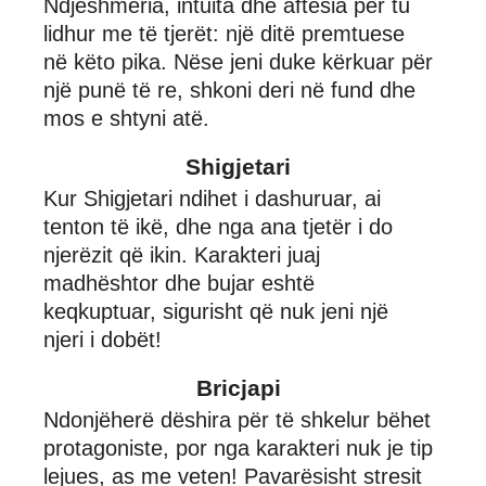
Ndjeshmëria, intuita dhe aftësia për tu
lidhur me të tjerët: një ditë premtuese
në këto pika. Nëse jeni duke kërkuar për
një punë të re, shkoni deri në fund dhe
mos e shtyni atë.
Shigjetari
Kur Shigjetari ndihet i dashuruar, ai
tenton të ikë, dhe nga ana tjetër i do
njerëzit që ikin. Karakteri juaj
madhështor dhe bujar eshtë
keqkuptuar, sigurisht që nuk jeni një
njeri i dobët!
Bricjapi
Ndonjëherë dëshira për të shkelur bëhet
protagoniste, por nga karakteri nuk je tip
lejues, as me veten! Pavarësisht stresit