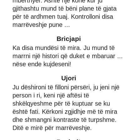
mbërthyer. Ashtë një kohë kur ju
gjithashtu mund të bëni plane të gjata
për të ardhmen tuaj. Kontrolloni disa
marrëveshje pune ...
Bricjapi
Ka disa mundësi të mira. Ju mund të
marrni një histori që duket e mbaruar ...
nëse ende kujdeseni!
Ujori
Ju dëshironi të filloni përsëri, ju jeni një
person i ri, keni një aftësi të
shkëlqyeshme për të kuptuar se ku
është fati. Kërkoni zgjidhje më të mira
dhe shmangni kontraste të turpshme.
Ditë e mirë për marrëveshje.