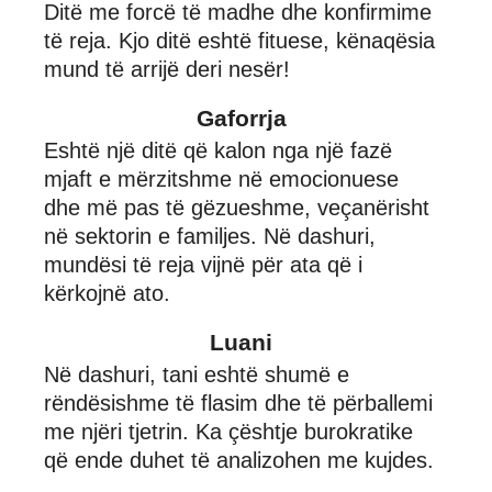
Ditë me forcë të madhe dhe konfirmime
të reja. Kjo ditë eshtë fituese, kënaqësia
mund të arrijë deri nesër!
Gaforrja
Eshtë një ditë që kalon nga një fazë
mjaft e mërzitshme në emocionuese
dhe më pas të gëzueshme, veçanërisht
në sektorin e familjes. Në dashuri,
mundësi të reja vijnë për ata që i
kërkojnë ato.
Luani
Në dashuri, tani eshtë shumë e
rëndësishme të flasim dhe të përballemi
me njëri tjetrin. Ka çështje burokratike
që ende duhet të analizohen me kujdes.