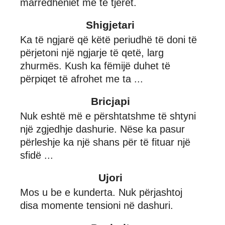
marrëdhëniet me të tjerët.
Shigjetari
Ka të ngjarë që këtë periudhë të doni të
përjetoni një ngjarje të qetë, larg
zhurmës. Kush ka fëmijë duhet të
përpiqet të afrohet me ta ...
Bricjapi
Nuk eshtë më e përshtatshme të shtyni
një zgjedhje dashurie. Nëse ka pasur
përleshje ka një shans për të fituar një
sfidë ...
Ujori
Mos u be e kunderta. Nuk përjashtoj
disa momente tensioni në dashuri.