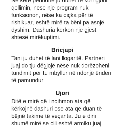
Në këtë periudhë ju duhet të korrigjoni
qëllimin, nëse një program nuk
funksionon, nëse ka diçka për të
rishikuar, eshtë mirë ta bëni pa asnjë
dyshim. Dashuria kërkon një gjest
shtesë mirëkuptimi.
Bricjapi
Tani ju duhet të lani llogaritë. Partneri
juaj do tju dëgjojë nëse nuk dorëzoheni
tundimit për tu mbyllur në ndonjë ëndërr
të pamundur.
Ujori
Ditë e mirë që i ndihmon ata që
kërkojnë dashuri ose ata që duan të
bëjnë takime të veçanta. Ju e dini
shumë mirë se cili eshtë armiku juaj