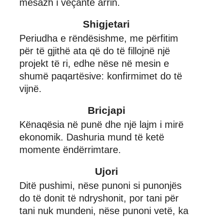
mesazh i veçantë arrin.
Shigjetari
Periudha e rëndësishme, me përfitim
për të gjithë ata që do të fillojnë një
projekt të ri, edhe nëse në mesin e
shumë paqartësive: konfirmimet do të
vijnë.
Bricjapi
Kënaqësia në punë dhe një lajm i mirë
ekonomik. Dashuria mund të ketë
momente ëndërrimtare.
Ujori
Ditë pushimi, nëse punoni si punonjës
do të donit të ndryshonit, por tani për
tani nuk mundeni, nëse punoni vetë, ka