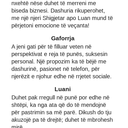
nxehtë nëse duhet të merreni me
biseda biznesi. Dashuria rikuperohet,
me një njeri Shigjetar apo Luan mund të
përjetoni emocione të veçanta!
Gaforrja
A jeni gati për të filluar veten në
perspektivat e reja të punës, suksesin
personal. Një propozim ka të bëjë me
dashurinë, pasionet në telefon, për
njerëzit e njohur edhe në rrjetet sociale.
Luani
Duhet pak rregull në punë por edhe në
shtëpi, ka nga ata që do të mendojnë
për pastrimin sa më parë. Dikush do tju
akuzojë pa të drejtë; duhet të mbrohesh
mirë.