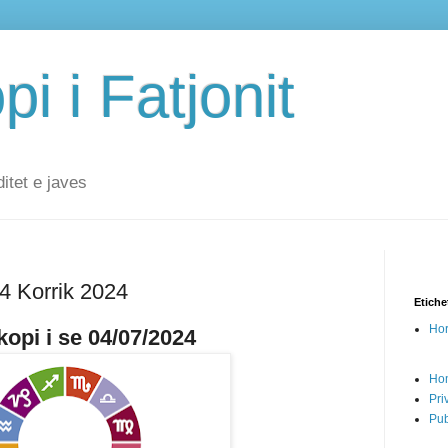
i i Fatjonit
ditet e javes
 4 Korrik 2024
Etiche
Hor
opi i se 04/07/2024
Ho
Pri
Pub