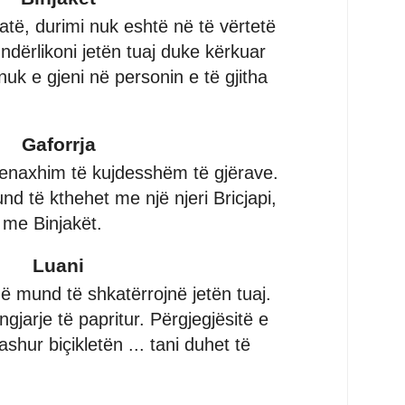
atë, durimi nuk eshtë në të vërtetë
 ndërlikoni jetën tuaj duke kërkuar
 nuk e gjeni në personin e të gjitha
Gaforrja
menaxhim të kujdesshëm të gjërave.
d të kthehet me një njeri Bricjapi,
 me Binjakët.
Luani
ë mund të shkatërrojnë jetën tuaj.
gjarje të papritur. Përgjegjësitë e
shur biçikletën ... tani duhet të