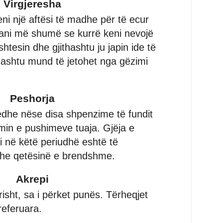
Virgjeresha
ni një aftësi të madhe për të ecur
tani më shumë se kurrë keni nevojë
htesin dhe gjithashtu ju japin ide të
thashtu mund të jetohet nga gëzimi
Peshorja
 edhe nëse disa shpenzime të fundit
min e pushimeve tuaja. Gjëja e
i në këtë periudhë eshtë të
dhe qetësinë e brendshme.
Akrepi
risht, sa i përket punës. Tërheqjet
referuara.