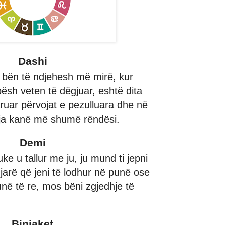
Dashi
ë bën të ndjehesh më mirë, kur
ësh veten të dëgjuar, eshtë dita
ruar përvojat e pezulluara dhe në
eja kanë më shumë rëndësi.
Demi
e u tallur me ju, ju mund ti jepni
gjarë që jeni të lodhur në punë ose
unë të re, mos bëni zgjedhje të
Binjaket