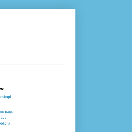
tte
oskopi
me page
vacy
blicità