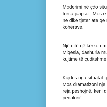
Moderimi në çdo situ
forca juaj sot. Mos e
në dikë tjetër atë që
kohërave.
Një ditë që kërkon 
Miqësia, dashuria mun
kujtime të çuditshme
Kujdes nga situatat q
Mos dramatizoni një n
reja peshojnë, keni da
pedaloni!