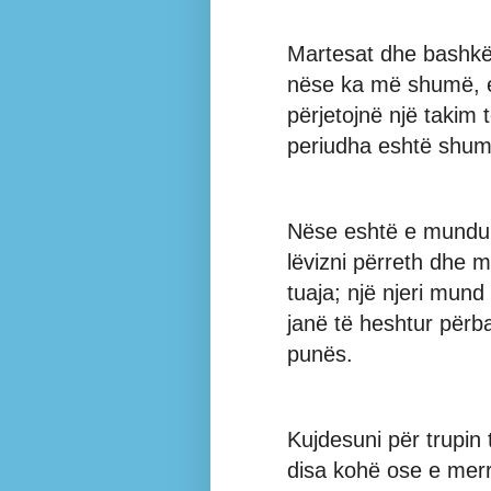
Martesat dhe bashkëj
nëse ka më shumë, e
përjetojnë një takim 
periudha eshtë shu
Nëse eshtë e mundur,
lëvizni përreth dhe 
tuaja; një njeri mund 
janë të heshtur përb
punës.
Kujdesuni për trupin 
disa kohë ose e merr