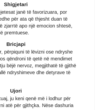
Shigjetari
etesat janë të favorizuara, por
dhe për ata që thjesht duan të
të zjarrtë apo një emocion shtesë,
më premtuese.
Bricjapi
 përpiquni të lëvizni ose ndryshe
mos qëndroni të qetë në mendimet
tju bëjë nervoz, megjithatë të gjithë
allë ndryshimeve dhe detyrave të
Ujori
tuaj, ju keni qenë më i lodhur për
ni atë për gjithçka. Nëse dashuria