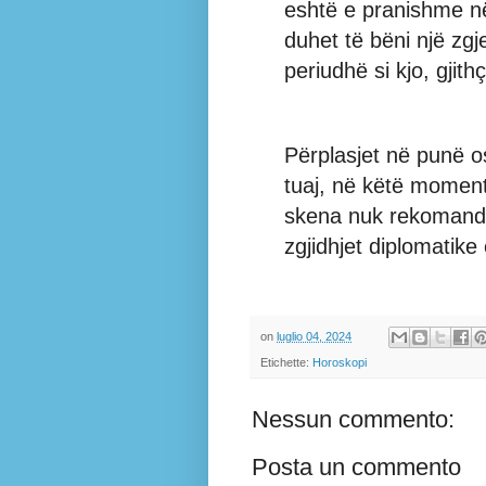
eshtë e pranishme në
duhet të bëni një zg
periudhë si kjo, gji
Përplasjet në punë o
tuaj, në këtë moment
skena nuk rekomando
zgjidhjet diplomatike
on
luglio 04, 2024
Etichette:
Horoskopi
Nessun commento:
Posta un commento