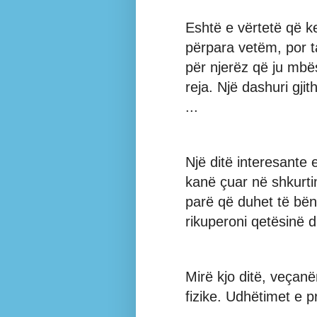
Eshtë e vërtetë që ke
përpara vetëm, por 
për njerëz që ju mbës
reja. Një dashuri gji
...
Një ditë interesante
kanë çuar në shkurti
parë që duhet të bën
rikuperoni qetësinë 
Mirë kjo ditë, veçanë
fizike. Udhëtimet e p