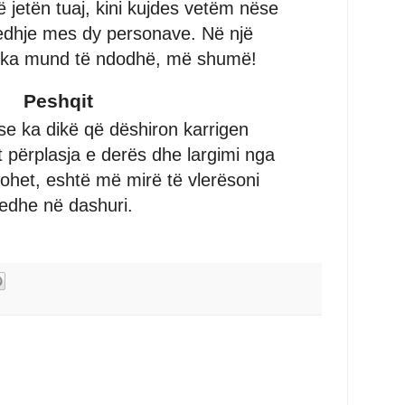
 jetën tuaj, kini kujdes vetëm nëse
jedhje mes dy personave. Në një
thçka mund të ndodhë, më shumë!
Peshqit
se ka dikë që dëshiron karrigen
 përplasja e derës dhe largimi nga
het, eshtë më mirë të vlerësoni
 edhe në dashuri.