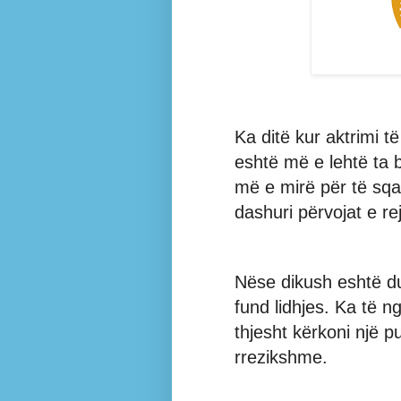
Ka ditë kur aktrimi t
eshtë më e lehtë ta b
më e mirë për të sqa
dashuri përvojat e r
Nëse dikush eshtë duk
fund lidhjes. Ka të n
thjesht kërkoni një p
rrezikshme.