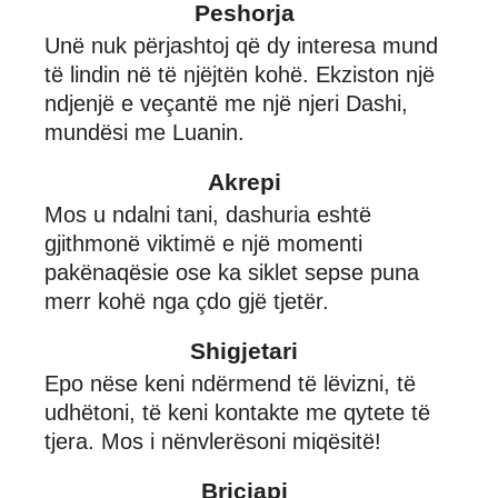
Peshorja
Unë nuk përjashtoj që dy interesa mund
të lindin në të njëjtën kohë. Ekziston një
ndjenjë e veçantë me një njeri Dashi,
mundësi me Luanin.
Akrepi
Mos u ndalni tani, dashuria eshtë
gjithmonë viktimë e një momenti
pakënaqësie ose ka siklet sepse puna
merr kohë nga çdo gjë tjetër.
Shigjetari
Epo nëse keni ndërmend të lëvizni, të
udhëtoni, të keni kontakte me qytete të
tjera. Mos i nënvlerësoni miqësitë!
Bricjapi