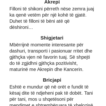
Akrepi
Filloni të shikoni përreth nëse zemra juaj
ka qenë vetëm për një kohë të gjatë.
Duhet të filloni të bëni atë që
dëshironi…
Shigjetari
Mbërrijnë momente interesante për
dashuri, transporti i pasionuar rritet dhe
gjithçka vjen në favorin tuaj. Së shpejti
do të zgjidhni gjithçka pozitivisht,
maturinë me Akrepin dhe Kancerin.
Bricjapi
Eshtë e mundur që në orët e fundit të
kësaj dite të ndjeheni pak të dobët. Tani
për tani, mos u shqetësoni për
mendimet e shtrembëruara të xhelozisë