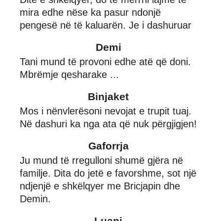
mira edhe nëse ka pasur ndonjë
pengesë në të kaluarën. Je i dashuruar
Demi
Tani mund të provoni edhe atë që doni.
Mbrëmje qesharake ...
Binjaket
Mos i nënvlerësoni nevojat e trupit tuaj.
Në dashuri ka nga ata që nuk përgjigjen!
Gaforrja
Ju mund të rregulloni shumë gjëra në
familje. Dita do jetë e favorshme, sot një
ndjenjë e shkëlqyer me Bricjapin dhe
Demin.
Luani