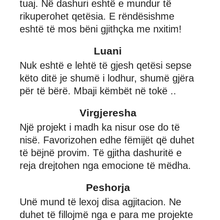
tuaj. Në dashuri eshtë e mundur të
rikuperohet qetësia. E rëndësishme
eshtë të mos bëni gjithçka me nxitim!
Luani
Nuk eshtë e lehtë të gjesh qetësi sepse
këto ditë je shumë i lodhur, shumë gjëra
për të bërë. Mbaji këmbët në tokë ..
Virgjeresha
Një projekt i madh ka nisur ose do të
nisë. Favorizohen edhe fëmijët që duhet
të bëjnë provim. Të gjitha dashuritë e
reja drejtohen nga emocione të mëdha.
Peshorja
Unë mund të lexoj disa agjitacion. Ne
duhet të fillojmë nga e para me projekte