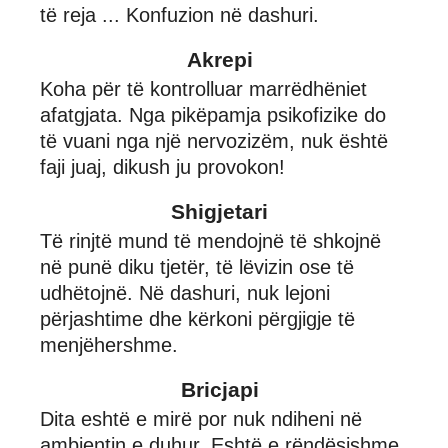
të reja ... Konfuzion në dashuri.
Akrepi
Koha për të kontrolluar marrëdhëniet
afatgjata. Nga pikëpamja psikofizike do
të vuani nga një nervozizëm, nuk është
faji juaj, dikush ju provokon!
Shigjetari
Të rinjtë mund të mendojnë të shkojnë
në punë diku tjetër, të lëvizin ose të
udhëtojnë. Në dashuri, nuk lejoni
përjashtime dhe kërkoni përgjigje të
menjëhershme.
Bricjapi
Dita eshtë e mirë por nuk ndiheni në
ambientin e duhur. Eshtë e rëndësishme