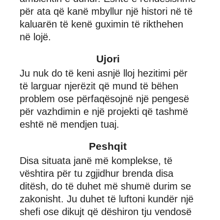
për ata që kanë mbyllur një histori në të
kaluarën të kenë guximin të rikthehen
në lojë.
Ujori
Ju nuk do të keni asnjë lloj hezitimi për
të larguar njerëzit që mund të bëhen
problem ose përfaqësojnë një pengesë
për vazhdimin e një projekti që tashmë
eshtë në mendjen tuaj.
Peshqit
Disa situata janë më komplekse, të
vështira për tu zgjidhur brenda disa
ditësh, do të duhet më shumë durim se
zakonisht. Ju duhet të luftoni kundër një
shefi ose dikujt që dëshiron tju vendosë