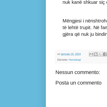
nuk kanë shkuar siç 
Mëngjesi i nënshtrohet
të lehtë trupit. Në f
gjëra që nuk ju bindin
on
gennaio 16, 2024
Etichette:
Horoskopi
Nessun commento:
Posta un commento