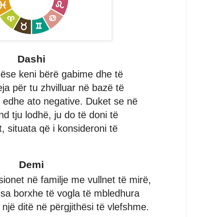
Dashi
nëse keni bërë gabime dhe të
eja për tu zhvilluar në bazë të
, edhe ato negative. Duket se në
d tju lodhë, ju do të doni të
, situata që i konsideroni të
Demi
sionet në familje me vullnet të mirë,
disa borxhe të vogla të mbledhura
, një ditë në përgjithësi të vlefshme.