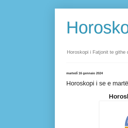
Horoskop
Horoskopi i Fatjonit te githe 
martedì 16 gennaio 2024
Horoskopi i se e mart
Horosk