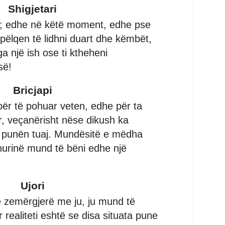
Shigjetari
a; edhe në këtë moment, edhe pse
 pëlqen të lidhni duart dhe këmbët,
a një ish ose ti ktheheni
së!
Bricjapi
ër të pohuar veten, edhe për ta
r, veçanërisht nëse dikush ka
t punën tuaj. Mundësitë e mëdha
hurinë mund të bëni edhe një
Ujori
 zemërgjerë me ju, ju mund të
 realiteti eshtë se disa situata pune