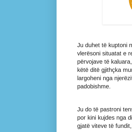
Ju duhet të kuptoni 
vlerësoni situatat e r
përvojave të kaluara
këtë ditë gjithçka mun
largoheni nga njerëzit
padobishme.
Ju do të pastroni ten
por kini kujdes nga 
gjatë viteve të fundit