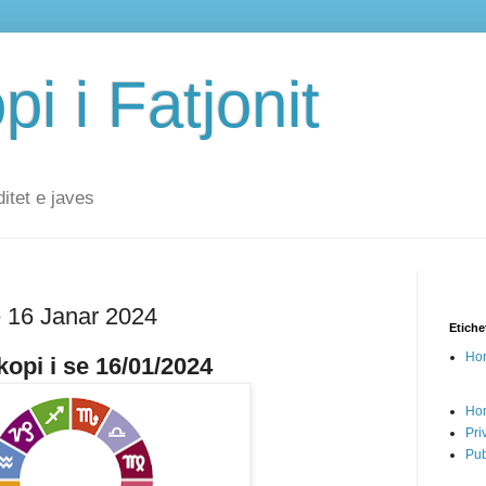
i i Fatjonit
ditet e javes
ë 16 Janar 2024
Etiche
Hor
opi i se 16/01/2024
Ho
Pri
Pub