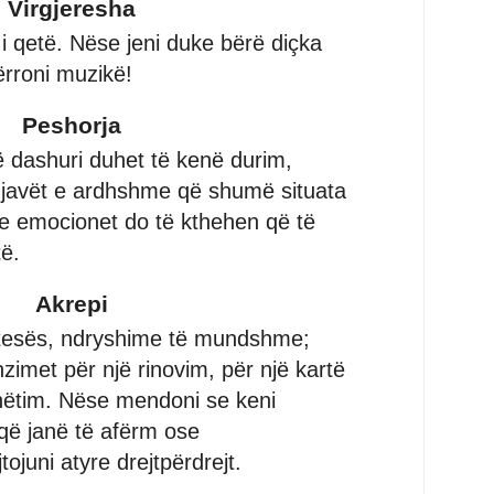
Virgjeresha
t i qetë. Nëse jeni duke bërë diçka
ërroni muzikë!
Peshorja
 dashuri duhet të kenë durim,
 javët e ardhshme që shumë situata
e emocionet do të kthehen që të
ë.
Akrepi
etesës, ndryshime të mundshme;
zimet për një rinovim, për një kartë
hëtim. Nëse mendoni se keni
që janë të afërm ose
ojuni atyre drejtpërdrejt.