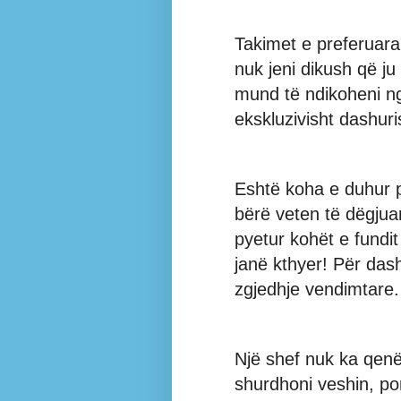
Takimet e preferuar
nuk jeni dikush që ju
mund të ndikoheni ng
ekskluzivisht dashuri
Eshtë koha e duhur p
bërë veten të dëgjua
pyetur kohët e fundi
janë kthyer! Për das
zgjedhje vendimtare.
Një shef nuk ka qenë
shurdhoni veshin, por