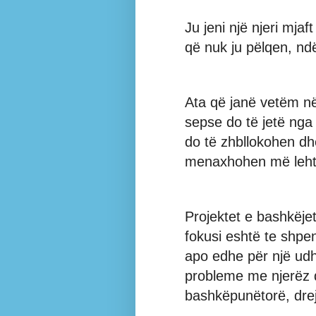
Ju jeni një njeri mjaf
që nuk ju pëlqen, nd
Ata që janë vetëm në
sepse do të jetë nga
do të zhbllokohen dh
menaxhohen më leht
Projektet e bashkëj
fokusi eshtë te shpen
apo edhe për një ud
probleme me njerëz 
bashkëpunëtorë, drejt