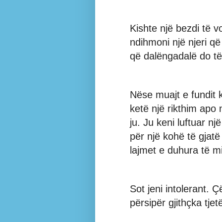
Kishte një bezdi të v
ndihmoni një njeri q
që dalëngadalë do të
Nëse muajt e fundit 
ketë një rikthim apo 
ju. Ju keni luftuar nj
për një kohë të gjat
lajmet e duhura të mi
Sot jeni intolerant. Ç
përsipër gjithçka tjetë