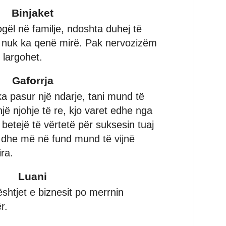
Binjaket
ogël në familje, ndoshta duhej të
ë nuk ka qenë mirë. Pak nervozizëm
 largohet.
Gaforrja
ka pasur një ndarje, tani mund të
një njohje të re, kjo varet edhe nga
ë betejë të vërtetë për suksesin tuaj
ë dhe më në fund mund të vijnë
ra.
Luani
ështjet e biznesit po merrnin
r.