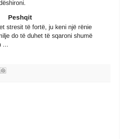
dëshironi.
Peshqit
 stresit të fortë, ju keni një rënie
amilje do të duhet të sqaroni shumë
 ...