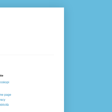
tte
oskopi
me page
vacy
blicità