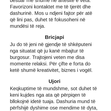
besuar më shumë në aftësitë e veta.
Favorizoni kontaktet me të tjerët dhe
dashurinë. Mos u ndjeni fajtor për atë
që lini pas, duhet të fokusoheni në
mundësi të reja.
Bricjapi
Ju do të jeni në gjendje të shkëputeni
nga situatat që ju kanë mbajtur të
burgosur. Trajtojeni veten me disa
momente relaksi. Për çifte e forta do
ketë shumë kreativitet, biznes i vogël.
Ujori
Keqkuptime të mundshme, sot duhet të
keni kujdes nga ata që përpiqen të
bllokojnë idetë tuaja. Dashuria mund të
përfshijë dyshime ose mendime të dyta,