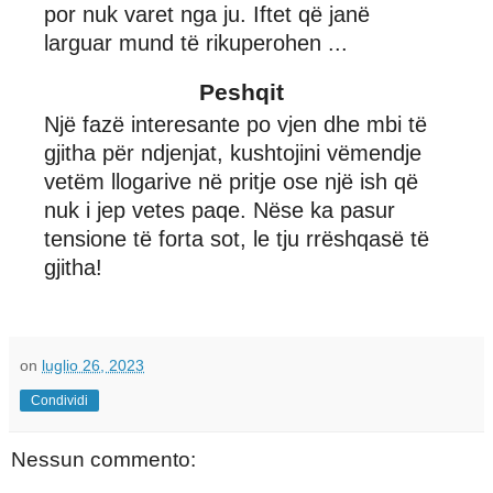
por nuk varet nga ju. Iftet që janë
larguar mund të rikuperohen ...
Peshqit
Një fazë interesante po vjen dhe mbi të
gjitha për ndjenjat, kushtojini vëmendje
vetëm llogarive në pritje ose një ish që
nuk i jep vetes paqe. Nëse ka pasur
tensione të forta sot, le tju rrëshqasë të
gjitha!
on
luglio 26, 2023
Condividi
Nessun commento: