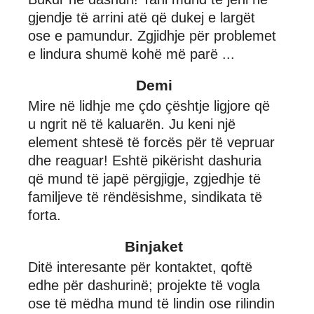
gjendje të arrini atë që dukej e largët
ose e pamundur. Zgjidhje për problemet
e lindura shumë kohë më parë ...
Demi
Mire në lidhje me çdo çështje ligjore që
u ngrit në të kaluarën. Ju keni një
element shtesë të forcës për të vepruar
dhe reaguar! Eshtë pikërisht dashuria
që mund të japë përgjigje, zgjedhje të
familjeve të rëndësishme, sindikata të
forta.
Binjaket
Ditë interesante për kontaktet, qoftë
edhe për dashurinë; projekte të vogla
ose të mëdha mund të lindin ose rilindin