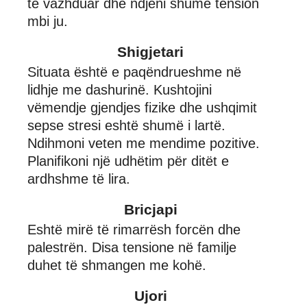
të vazhduar dhe ndjeni shumë tension
mbi ju.
Shigjetari
Situata është e paqëndrueshme në
lidhje me dashurinë. Kushtojini
vëmendje gjendjes fizike dhe ushqimit
sepse stresi eshtë shumë i lartë.
Ndihmoni veten me mendime pozitive.
Planifikoni një udhëtim për ditët e
ardhshme të lira.
Bricjapi
Eshtë mirë të rimarrësh forcën dhe
palestrën. Disa tensione në familje
duhet të shmangen me kohë.
Ujori