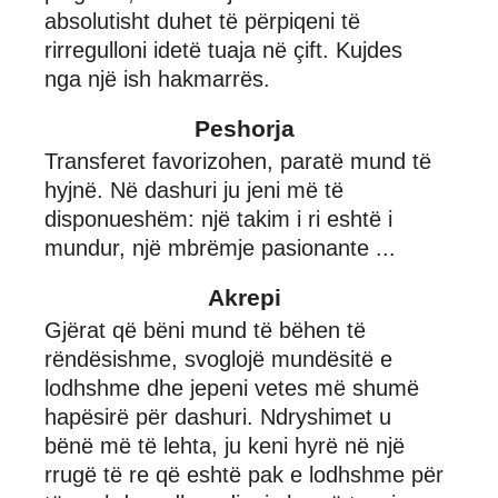
absolutisht duhet të përpiqeni të
rirregulloni idetë tuaja në çift. Kujdes
nga një ish hakmarrës.
Peshorja
Transferet favorizohen, paratë mund të
hyjnë. Në dashuri ju jeni më të
disponueshëm: një takim i ri eshtë i
mundur, një mbrëmje pasionante ...
Akrepi
Gjërat që bëni mund të bëhen të
rëndësishme, svoglojë mundësitë e
lodhshme dhe jepeni vetes më shumë
hapësirë për dashuri. Ndryshimet u
bënë më të lehta, ju keni hyrë në një
rrugë të re që eshtë pak e lodhshme për