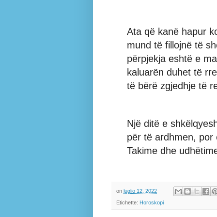
Ata që kanë hapur koh
mund të fillojnë të 
përpjekja eshtë e m
kaluarën duhet të rr
të bërë zgjedhje të re
Një ditë e shkëlqyes
për të ardhmen, por 
Takime dhe udhëtime
on
luglio 12, 2022
Etichette:
Horoskopi