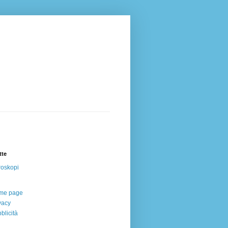
tte
oskopi
me page
vacy
blicità