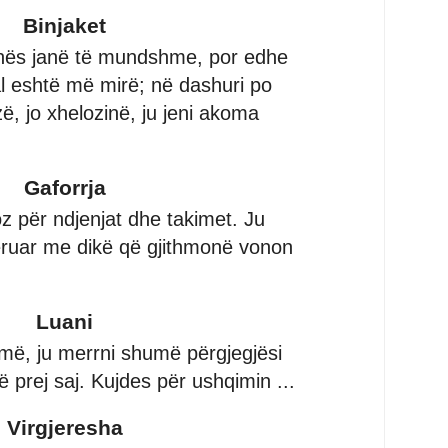
Binjaket
unës janë të mundshme, por edhe
al eshtë më mirë; në dashuri po
ë, jo xhelozinë, ju jeni akoma
Gaforrja
z për ndjenjat dhe takimet. Ju
ëruar me dikë që gjithmonë vonon
Luani
ë, ju merrni shumë përgjegjësi
në prej saj. Kujdes për ushqimin ...
Virgjeresha