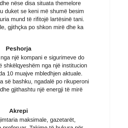
dhe nëse disa situata themelore
ju duket se keni më shumë besim
ia mund të rifitojë lartësinë tani.
le, gjithçka po shkon mirë dhe ka
Peshorja
 nga një kompani e sigurimeve do
të shkëlqyeshëm nga një institucion
da 10 muajve mbledhjen aktuale.
a së bashku, ngadalë po rikuperoni
dhe gjithashtu një energji të mirë
Akrepi
ijimtaria maksimale, gazetarët,
 e preferuar. Takime të bukura për