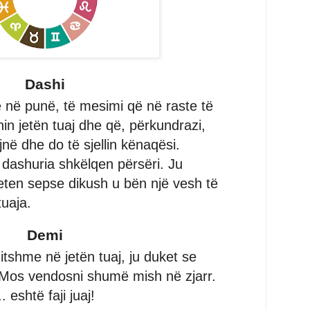
Dashi
 në punë, të mesimi që në raste të
in jetën tuaj dhe që, përkundrazi,
ojnë dhe do të sjellin kënaqësi.
 dashuria shkëlqen përsëri. Ju
eten sepse dikush u bën një vesh të
uaja.
Demi
itshme në jetën tuaj, ju duket se
 Mos vendosni shumë mish në zjarr.
 eshtë faji juaj!