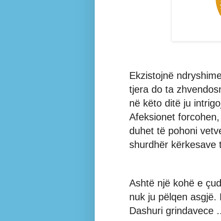
Ekzistojnë ndryshime
tjera do ta zhvendosn
në këto ditë ju intrig
Afeksionet forcohen,
duhet të pohoni vetv
shurdhër kërkesave t
Ashtë një kohë e çud
nuk ju pëlqen asgjë.
Dashuri grindavece ...