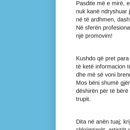
Pasdite më e mirë, e
nuk kanë ndryshuar 
në të ardhmen, dashur
Në sferën profesiona
një promovim!
Kushdo që pret para
të ketë informacion 
dhe më së voni bren
Mos bëni shumë gjër
dëshirën për të bërë 
trupit.
Dita në anën tuaj; kr
shkrimtarët, artistët