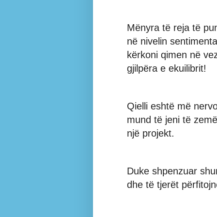
Mënyra të reja të p
në nivelin sentiment
kërkoni qimen në vez
gjilpëra e ekuilibrit!
Qielli eshtë më nervo
mund të jeni të zem
një projekt.
Duke shpenzuar shum
dhe të tjerët përfitoj