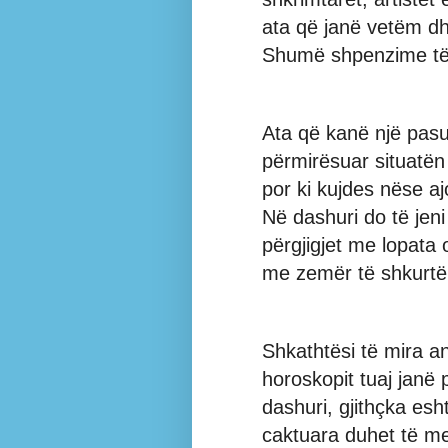
ata që janë vetëm dhe
Shumë shpenzime të 
Ata që kanë një pasu
përmirësuar situatën 
por ki kujdes nëse aj
Në dashuri do të jeni
përgjigjet me lopata 
me zemër të shkurtë
Shkathtësi të mira ana
horoskopit tuaj janë 
dashuri, gjithçka es
caktuara duhet të m