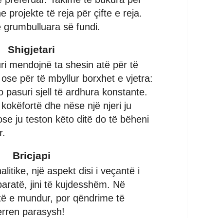
 projekte të reja për çifte e reja.
grumbulluara së fundi.
Shigjetari
ri mendojnë ta shesin atë për të
ose për të mbyllur borxhet e vjetra:
o pasuri sjell të ardhura konstante.
 kokëfortë dhe nëse një njeri ju
ose ju teston këto ditë do të bëheni
r.
Bricjapi
litike, një aspekt disi i veçantë i
paratë, jini të kujdesshëm. Në
htë e mundur, por qëndrime të
erren parasysh!