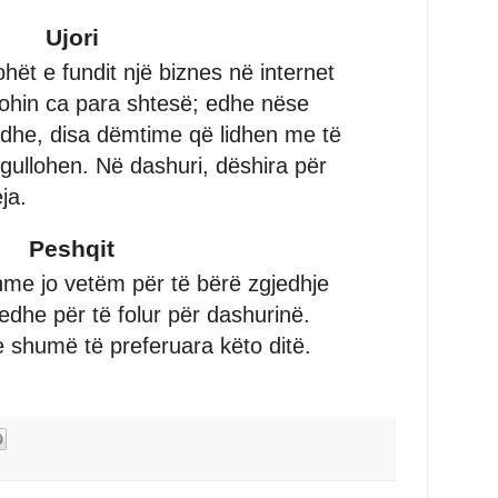
Ujori
ët e fundit një biznes në internet
shohin ca para shtesë; edhe nëse
adhe, disa dëmtime që lidhen me të
egullohen. Në dashuri, dëshira për
ja.
Peshqit
hme jo vetëm për të bërë zgjedhje
edhe për të folur për dashurinë.
 shumë të preferuara këto ditë.