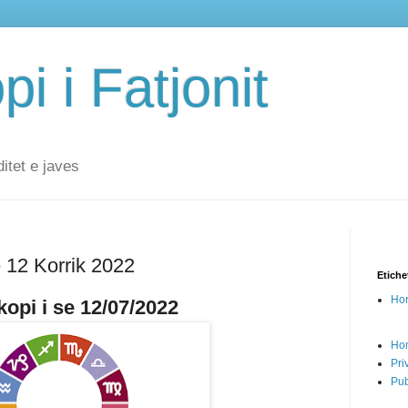
i i Fatjonit
ditet e javes
ë 12 Korrik 2022
Etiche
Hor
opi i se 12/07/2022
Ho
Pri
Pub