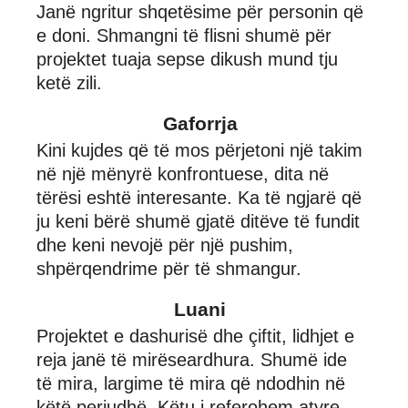
Janë ngritur shqetësime për personin që
e doni. Shmangni të flisni shumë për
projektet tuaja sepse dikush mund tju
ketë zili.
Gaforrja
Kini kujdes që të mos përjetoni një takim
në një mënyrë konfrontuese, dita në
tërësi eshtë interesante. Ka të ngjarë që
ju keni bërë shumë gjatë ditëve të fundit
dhe keni nevojë për një pushim,
shpërqendrime për të shmangur.
Luani
Projektet e dashurisë dhe çiftit, lidhjet e
reja janë të mirëseardhura. Shumë ide
të mira, largime të mira që ndodhin në
këtë periudhë. Këtu i referohem atyre