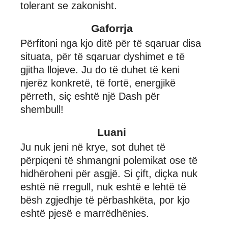
tolerant se zakonisht.
Gaforrja
Përfitoni nga kjo ditë për të sqaruar disa
situata, për të sqaruar dyshimet e të
gjitha llojeve. Ju do të duhet të keni
njerëz konkretë, të fortë, energjikë
përreth, siç eshtë një Dash për
shembull!
Luani
Ju nuk jeni në krye, sot duhet të
përpiqeni të shmangni polemikat ose të
hidhëroheni për asgjë. Si çift, diçka nuk
eshtë në rregull, nuk eshtë e lehtë të
bësh zgjedhje të përbashkëta, por kjo
eshtë pjesë e marrëdhënies.