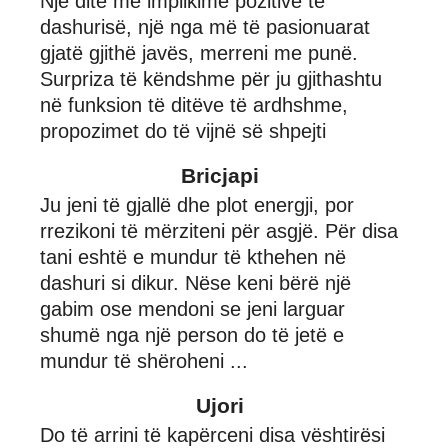
Një ditë me implikime pozitive të
dashurisë, një nga më të pasionuarat
gjatë gjithë javës, merreni me punë.
Surpriza të këndshme për ju gjithashtu
në funksion të ditëve të ardhshme,
propozimet do të vijnë së shpejti
Bricjapi
Ju jeni të gjallë dhe plot energji, por
rrezikoni të mërziteni për asgjë. Për disa
tani eshtë e mundur të kthehen në
dashuri si dikur. Nëse keni bërë një
gabim ose mendoni se jeni larguar
shumë nga një person do të jetë e
mundur të shëroheni ...
Ujori
Do të arrini të kapërceni disa vështirësi