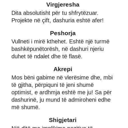
Virgjeresha
Dita absolutisht për tu shfrytëzuar.
Projekte në çift, dashuria eshtë afer!
Peshorja
Vullneti i mirë kthehet. Eshtë një turmë
bashkëpunëtorësh, në dashuri njeriu
duhet të ndalet dhe të flasë.
Akrepi
Mos bëni gabime në vlerësime dhe, mbi
të gjitha, përpiquni të jeni shumë
optimist, e ardhmja eshtë me ju! Sa për
dashurinë, ju mund të admiroheni edhe
më shumë.
Shigjetari